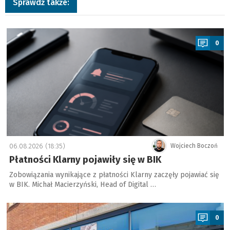
Sprawdź także:
a
0
06.08.2026 (18:35)
Wojciech Boczoń
Płatności Klarny pojawiły się w BIK
Zobowiązania wynikające z płatności Klarny zaczęły pojawiać się
w BIK. Michał Macierzyński, Head of Digital …
a
0