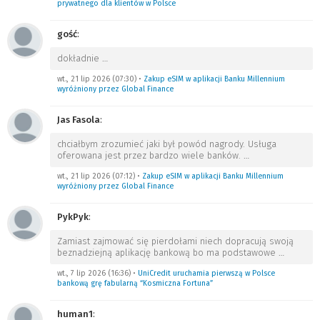
prywatnego dla klientów w Polsce
gość
:
dokładnie
…
wt., 21 lip 2026 (07:30)
•
Zakup eSIM w aplikacji Banku Millennium
wyróżniony przez Global Finance
Jas Fasola
:
chciałbym zrozumieć jaki był powód nagrody. Usługa
oferowana jest przez bardzo wiele banków.
…
wt., 21 lip 2026 (07:12)
•
Zakup eSIM w aplikacji Banku Millennium
wyróżniony przez Global Finance
PykPyk
:
Zamiast zajmować się pierdołami niech dopracują swoją
beznadziejną aplikację bankową bo ma podstawowe
…
wt., 7 lip 2026 (16:36)
•
UniCredit uruchamia pierwszą w Polsce
bankową grę fabularną “Kosmiczna Fortuna”
human1
: