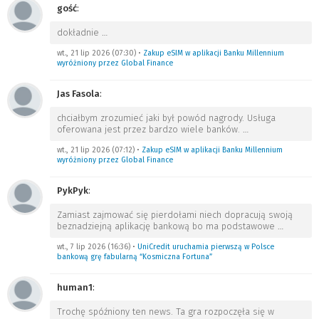
gość
:
dokładnie
…
wt., 21 lip 2026 (07:30)
•
Zakup eSIM w aplikacji Banku Millennium
wyróżniony przez Global Finance
Jas Fasola
:
chciałbym zrozumieć jaki był powód nagrody. Usługa
oferowana jest przez bardzo wiele banków.
…
wt., 21 lip 2026 (07:12)
•
Zakup eSIM w aplikacji Banku Millennium
wyróżniony przez Global Finance
PykPyk
:
Zamiast zajmować się pierdołami niech dopracują swoją
beznadziejną aplikację bankową bo ma podstawowe
…
wt., 7 lip 2026 (16:36)
•
UniCredit uruchamia pierwszą w Polsce
bankową grę fabularną “Kosmiczna Fortuna”
human1
:
Trochę spóźniony ten news. Ta gra rozpoczęła się w