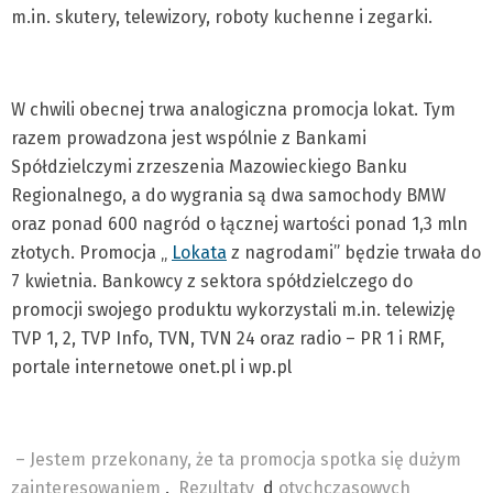
m.in. skutery, telewizory, roboty kuchenne i zegarki.
W chwili obecnej trwa analogiczna promocja lokat. Tym
razem prowadzona jest wspólnie z Bankami
Spółdzielczymi zrzeszenia Mazowieckiego Banku
Regionalnego, a do wygrania są dwa samochody BMW
oraz ponad 600 nagród o łącznej wartości ponad 1,3 mln
złotych. Promocja „
Lokata
z nagrodami” będzie trwała do
7 kwietnia. Bankowcy z sektora spółdzielczego do
promocji swojego produktu wykorzystali m.in. telewizję
TVP 1, 2, TVP Info, TVN, TVN 24 oraz radio – PR 1 i RMF,
portale internetowe onet.pl i wp.pl
– Jestem przekonany, że ta promocja spotka się dużym
zainteresowaniem
.
Rezultaty
d
otychczasowych