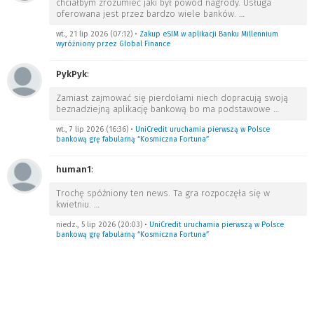
chciałbym zrozumieć jaki był powód nagrody. Usługa
oferowana jest przez bardzo wiele banków.
…
wt., 21 lip 2026 (07:12)
•
Zakup eSIM w aplikacji Banku Millennium
wyróżniony przez Global Finance
PykPyk
:
Zamiast zajmować się pierdołami niech dopracują swoją
beznadziejną aplikację bankową bo ma podstawowe
…
wt., 7 lip 2026 (16:36)
•
UniCredit uruchamia pierwszą w Polsce
bankową grę fabularną “Kosmiczna Fortuna”
human1
:
Trochę spóźniony ten news. Ta gra rozpoczęła się w
kwietniu.
…
niedz., 5 lip 2026 (20:03)
•
UniCredit uruchamia pierwszą w Polsce
bankową grę fabularną “Kosmiczna Fortuna”