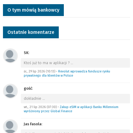
O tym mówią bankowcy
Ostatnie komentarze
SK
:
Ktoś już to ma w aplikacji ?
…
śr., 29 lip 2026 (10:13)
•
Revolut wprowadza fundusze rynku
prywatnego dla klientów w Polsce
gość
:
dokładnie
…
wt., 21 lip 2026 (07:30)
•
Zakup eSIM w aplikacji Banku Millennium
wyróżniony przez Global Finance
Jas Fasola
: