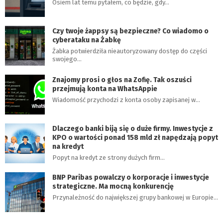
Osiem lat temu pytałem, co będzie, gdy…
Czy twoje żappsy są bezpieczne? Co wiadomo o
cyberataku na Żabkę
Żabka potwierdziła nieautoryzowany dostęp do części
swojego…
Znajomy prosi o głos na Zofię. Tak oszuści
przejmują konta na WhatsAppie
Wiadomość przychodzi z konta osoby zapisanej w…
Dlaczego banki biją się o duże firmy. Inwestycje z
KPO o wartości ponad 158 mld zł napędzają popyt
na kredyt
Popyt na kredyt ze strony dużych firm…
BNP Paribas powalczy o korporacje i inwestycje
strategiczne. Ma mocną konkurencję
Przynależność do największej grupy bankowej w Europie…