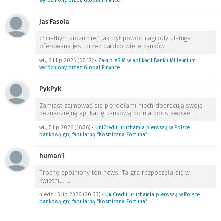
wyróżniony przez Global Finance
Jas Fasola
:
chciałbym zrozumieć jaki był powód nagrody. Usługa
oferowana jest przez bardzo wiele banków.
…
wt., 21 lip 2026 (07:12)
•
Zakup eSIM w aplikacji Banku Millennium
wyróżniony przez Global Finance
PykPyk
:
Zamiast zajmować się pierdołami niech dopracują swoją
beznadziejną aplikację bankową bo ma podstawowe
…
wt., 7 lip 2026 (16:36)
•
UniCredit uruchamia pierwszą w Polsce
bankową grę fabularną “Kosmiczna Fortuna”
human1
:
Trochę spóźniony ten news. Ta gra rozpoczęła się w
kwietniu.
…
niedz., 5 lip 2026 (20:03)
•
UniCredit uruchamia pierwszą w Polsce
bankową grę fabularną “Kosmiczna Fortuna”