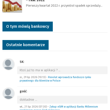
– I kw. 2022
Pierwszy kwartał 2022 r. przyniósł spadek sprzedaży…
O tym mówią bankowcy
Ostatnie komentarze
SK
:
Ktoś już to ma w aplikacji ?
…
śr., 29 lip 2026 (10:13)
•
Revolut wprowadza fundusze rynku
prywatnego dla klientów w Polsce
gość
:
dokładnie
…
wt., 21 lip 2026 (07:30)
•
Zakup eSIM w aplikacji Banku Millennium