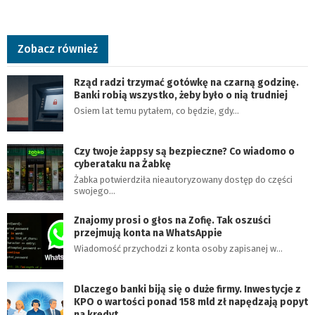
Zobacz również
Rząd radzi trzymać gotówkę na czarną godzinę.
Banki robią wszystko, żeby było o nią trudniej
Osiem lat temu pytałem, co będzie, gdy…
Czy twoje żappsy są bezpieczne? Co wiadomo o
cyberataku na Żabkę
Żabka potwierdziła nieautoryzowany dostęp do części
swojego…
Znajomy prosi o głos na Zofię. Tak oszuści
przejmują konta na WhatsAppie
Wiadomość przychodzi z konta osoby zapisanej w…
Dlaczego banki biją się o duże firmy. Inwestycje z
KPO o wartości ponad 158 mld zł napędzają popyt
na kredyt