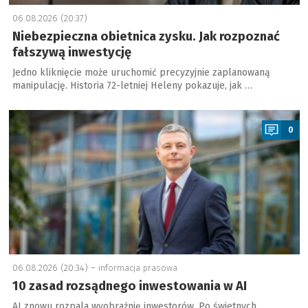
06.08.2026 (20:37)
Niebezpieczna obietnica zysku. Jak rozpoznać
fałszywą inwestycję
Jedno kliknięcie może uruchomić precyzyjnie zaplanowaną
manipulację. Historia 72-letniej Heleny pokazuje, jak …
a
0
06.08.2026 (20:34) –
informacja prasowa
10 zasad rozsądnego inwestowania w AI
AI znowu rozpala wyobraźnię inwestorów. Po świetnych