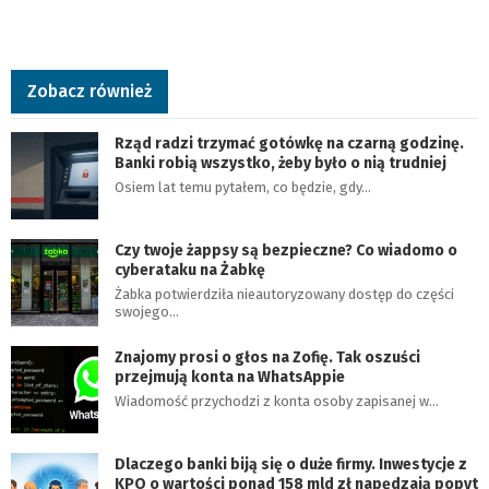
Zobacz również
Rząd radzi trzymać gotówkę na czarną godzinę.
Banki robią wszystko, żeby było o nią trudniej
Osiem lat temu pytałem, co będzie, gdy…
Czy twoje żappsy są bezpieczne? Co wiadomo o
cyberataku na Żabkę
Żabka potwierdziła nieautoryzowany dostęp do części
swojego…
Znajomy prosi o głos na Zofię. Tak oszuści
przejmują konta na WhatsAppie
Wiadomość przychodzi z konta osoby zapisanej w…
Dlaczego banki biją się o duże firmy. Inwestycje z
KPO o wartości ponad 158 mld zł napędzają popyt