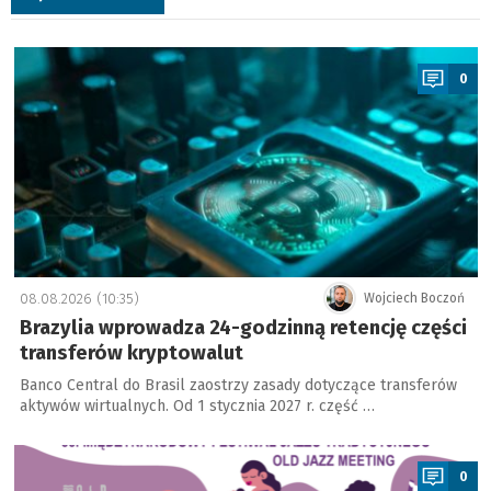
a
0
08.08.2026 (10:35)
Wojciech Boczoń
Brazylia wprowadza 24-godzinną retencję części
transferów kryptowalut
Banco Central do Brasil zaostrzy zasady dotyczące transferów
aktywów wirtualnych. Od 1 stycznia 2027 r. część …
a
0