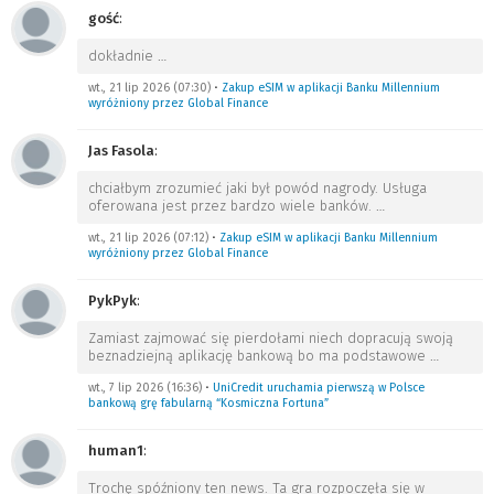
gość
:
dokładnie
…
wt., 21 lip 2026 (07:30)
•
Zakup eSIM w aplikacji Banku Millennium
wyróżniony przez Global Finance
Jas Fasola
:
chciałbym zrozumieć jaki był powód nagrody. Usługa
oferowana jest przez bardzo wiele banków.
…
wt., 21 lip 2026 (07:12)
•
Zakup eSIM w aplikacji Banku Millennium
wyróżniony przez Global Finance
PykPyk
:
Zamiast zajmować się pierdołami niech dopracują swoją
beznadziejną aplikację bankową bo ma podstawowe
…
wt., 7 lip 2026 (16:36)
•
UniCredit uruchamia pierwszą w Polsce
bankową grę fabularną “Kosmiczna Fortuna”
human1
:
Trochę spóźniony ten news. Ta gra rozpoczęła się w