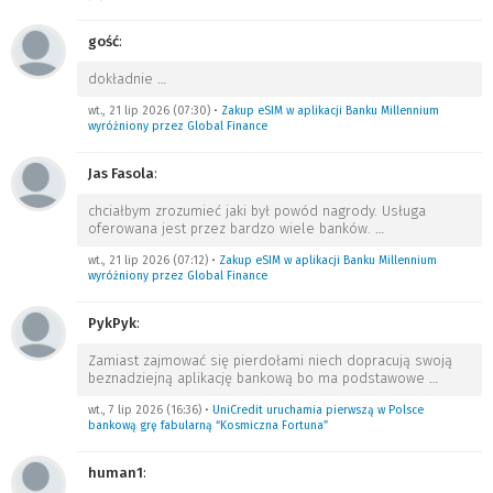
gość
:
dokładnie
…
wt., 21 lip 2026 (07:30)
•
Zakup eSIM w aplikacji Banku Millennium
wyróżniony przez Global Finance
Jas Fasola
:
chciałbym zrozumieć jaki był powód nagrody. Usługa
oferowana jest przez bardzo wiele banków.
…
wt., 21 lip 2026 (07:12)
•
Zakup eSIM w aplikacji Banku Millennium
wyróżniony przez Global Finance
PykPyk
:
Zamiast zajmować się pierdołami niech dopracują swoją
beznadziejną aplikację bankową bo ma podstawowe
…
wt., 7 lip 2026 (16:36)
•
UniCredit uruchamia pierwszą w Polsce
bankową grę fabularną “Kosmiczna Fortuna”
human1
: