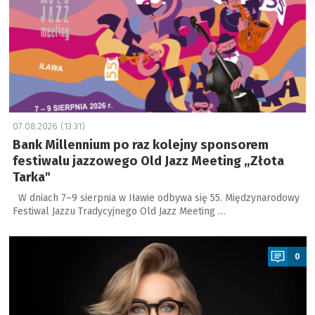
07.08.2026 (13:31)
Bank Millennium po raz kolejny sponsorem
festiwalu jazzowego Old Jazz Meeting „Złota
Tarka"
W dniach 7–9 sierpnia w Iławie odbywa się 55. Międzynarodowy
Festiwal Jazzu Tradycyjnego Old Jazz Meeting …
a
0