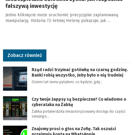
fałszywą inwestycję
Jedno kliknięcie może uruchomić precyzyjnie zaplanowaną
manipulację. Historia 72-letniej Heleny pokazuje, jak …
Zobacz również
Rząd radzi trzymać gotówkę na czarną godzinę.
Banki robią wszystko, żeby było o nią trudniej
Osiem lat temu pytałem, co będzie, gdy…
Czy twoje żappsy są bezpieczne? Co wiadomo o
cyberataku na Żabkę
Żabka potwierdziła nieautoryzowany dostęp do części
swojego…
Znajomy prosi o głos na Zofię. Tak oszuści
przejmują konta na WhatsAppie