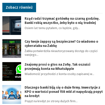
Zobacz również
Rząd radzi trzymać gotówkę na czarną godzinę.
Banki robią wszystko, żeby było o nią trudniej
Osiem lat temu pytałem, co będzie, gdy…
Czy twoje żappsy są bezpieczne? Co wiadomo o
cyberataku na Żabkę
Żabka potwierdziła nieautoryzowany dostęp do części
swojego…
Znajomy prosi o głos na Zofię. Tak oszuści
przejmują konta na WhatsAppie
Wiadomość przychodzi z konta osoby zapisanej w…
Dlaczego banki biją się o duże firmy. Inwestycje z
KPO o wartości ponad 158 mld zł napędzają popyt
na kredyt
Popyt na kredyt ze strony dużych firm…