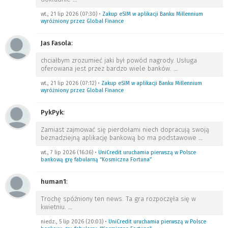
wt., 21 lip 2026 (07:30)
•
Zakup eSIM w aplikacji Banku Millennium
wyróżniony przez Global Finance
Jas Fasola
:
chciałbym zrozumieć jaki był powód nagrody. Usługa
oferowana jest przez bardzo wiele banków.
…
wt., 21 lip 2026 (07:12)
•
Zakup eSIM w aplikacji Banku Millennium
wyróżniony przez Global Finance
PykPyk
:
Zamiast zajmować się pierdołami niech dopracują swoją
beznadziejną aplikację bankową bo ma podstawowe
…
wt., 7 lip 2026 (16:36)
•
UniCredit uruchamia pierwszą w Polsce
bankową grę fabularną “Kosmiczna Fortuna”
human1
:
Trochę spóźniony ten news. Ta gra rozpoczęła się w
kwietniu.
…
niedz., 5 lip 2026 (20:03)
•
UniCredit uruchamia pierwszą w Polsce