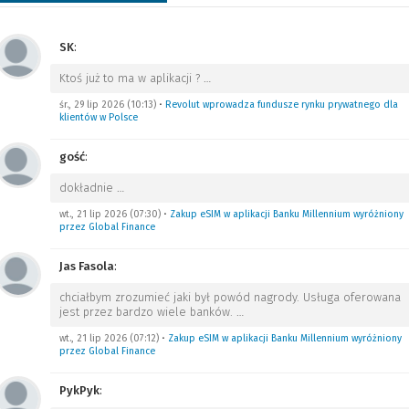
SK
:
Ktoś już to ma w aplikacji ?
…
śr., 29 lip 2026 (10:13)
•
Revolut wprowadza fundusze rynku prywatnego dla
klientów w Polsce
gość
:
dokładnie
…
wt., 21 lip 2026 (07:30)
•
Zakup eSIM w aplikacji Banku Millennium wyróżniony
przez Global Finance
Jas Fasola
:
chciałbym zrozumieć jaki był powód nagrody. Usługa oferowana
jest przez bardzo wiele banków.
…
wt., 21 lip 2026 (07:12)
•
Zakup eSIM w aplikacji Banku Millennium wyróżniony
przez Global Finance
PykPyk
: