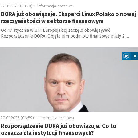
22.01.2025 (20:30) –
informacja prasowa
DORA już obowiązuje. Eksperci Linux Polska o nowej
rzeczywistości w sektorze finansowym
Od 17 stycznia w Unii Europejskiej zaczęło obowiązywać
Rozporządzenie DORA. Objęte nim podmioty finansowe miały 2 …
a
0
20.01.2025 (06:59) –
informacja prasowa
Rozporządzenie DORA już obowiązuje. Co to
oznacza dla instytucji finansowych?