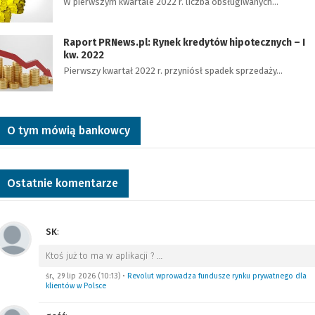
W pierwszym kwartale 2022 r. liczba obsługiwanych…
Raport PRNews.pl: Rynek kredytów hipotecznych – I
kw. 2022
Pierwszy kwartał 2022 r. przyniósł spadek sprzedaży…
O tym mówią bankowcy
Ostatnie komentarze
SK
:
Ktoś już to ma w aplikacji ?
…
śr., 29 lip 2026 (10:13)
•
Revolut wprowadza fundusze rynku prywatnego dla
klientów w Polsce