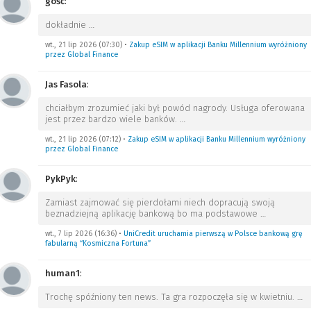
gość
:
dokładnie
…
wt., 21 lip 2026 (07:30)
•
Zakup eSIM w aplikacji Banku Millennium wyróżniony
przez Global Finance
Jas Fasola
:
chciałbym zrozumieć jaki był powód nagrody. Usługa oferowana
jest przez bardzo wiele banków.
…
wt., 21 lip 2026 (07:12)
•
Zakup eSIM w aplikacji Banku Millennium wyróżniony
przez Global Finance
PykPyk
:
Zamiast zajmować się pierdołami niech dopracują swoją
beznadziejną aplikację bankową bo ma podstawowe
…
wt., 7 lip 2026 (16:36)
•
UniCredit uruchamia pierwszą w Polsce bankową grę
fabularną “Kosmiczna Fortuna”
human1
:
Trochę spóźniony ten news. Ta gra rozpoczęła się w kwietniu.
…