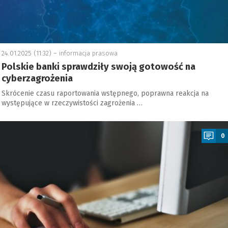
24.01.2025 (11:32) –
informacja prasowa
Polskie banki sprawdziły swoją gotowość na
cyberzagrożenia
Skrócenie czasu raportowania wstępnego, poprawna reakcja na
występujące w rzeczywistości zagrożenia …
a
0