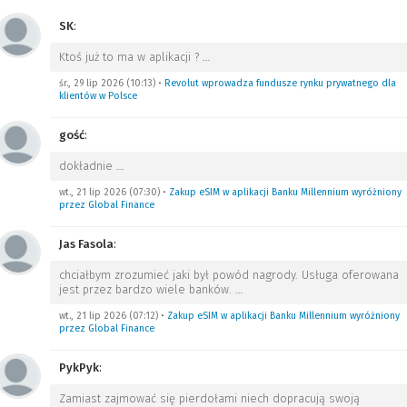
SK
:
Ktoś już to ma w aplikacji ?
…
śr., 29 lip 2026 (10:13)
•
Revolut wprowadza fundusze rynku prywatnego dla
klientów w Polsce
gość
:
dokładnie
…
wt., 21 lip 2026 (07:30)
•
Zakup eSIM w aplikacji Banku Millennium wyróżniony
przez Global Finance
Jas Fasola
:
chciałbym zrozumieć jaki był powód nagrody. Usługa oferowana
jest przez bardzo wiele banków.
…
wt., 21 lip 2026 (07:12)
•
Zakup eSIM w aplikacji Banku Millennium wyróżniony
przez Global Finance
PykPyk
:
Zamiast zajmować się pierdołami niech dopracują swoją