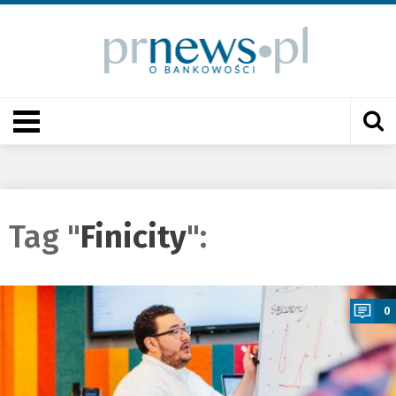
Tag "
Finicity
":
a
0