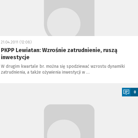
21.04.2011 (12:08)
PKPP Lewiatan: Wzrośnie zatrudnienie, ruszą
inwestycje
W drugim kwartale br. można się spodziewać wzrostu dynamiki
zatrudnienia, a także ożywienia inwestycji w …
a
0