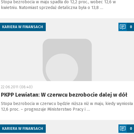
Stopa bezrobocia w maju spadła do 12,2 proc., wobec 12,6 w
kwietniu. Natomiast sprzedaż detaliczna była o 13,8 …
a
KARIERA W FINANSACH
0
22.06.2011 (08:40)
PKPP Lewiatan: W czerwcu bezrobocie dalej w dół
Stopa bezrobocia w czerwcu będzie niższa niż w maju, kiedy wyniosła
12,6 proc. – prognozuje Ministerstwo Pracy i …
a
KARIERA W FINANSACH
0