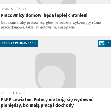
28.06.2011 (14:22)
Pracownicy domowi będą lepiej chronieni
Jest szansa, aby pracownicy, głównie kobiety, wykonujący różne
prace domowe, takie jak gotowanie, sprzątanie, …
a
KARIERA W FINANSACH
0
22.06.2011 (14:29)
PkPP Lewiatan: Polacy nie boją się wydawać
pieniędzy, bo mają pracę i dochody