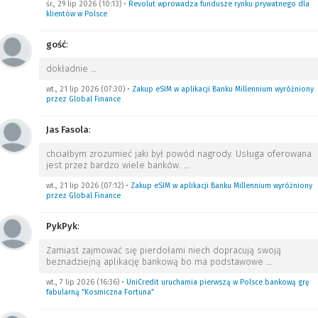
śr., 29 lip 2026 (10:13)
•
Revolut wprowadza fundusze rynku prywatnego dla
klientów w Polsce
gość
:
dokładnie
…
wt., 21 lip 2026 (07:30)
•
Zakup eSIM w aplikacji Banku Millennium wyróżniony
przez Global Finance
Jas Fasola
:
chciałbym zrozumieć jaki był powód nagrody. Usługa oferowana
jest przez bardzo wiele banków.
…
wt., 21 lip 2026 (07:12)
•
Zakup eSIM w aplikacji Banku Millennium wyróżniony
przez Global Finance
PykPyk
:
Zamiast zajmować się pierdołami niech dopracują swoją
beznadziejną aplikację bankową bo ma podstawowe
…
wt., 7 lip 2026 (16:36)
•
UniCredit uruchamia pierwszą w Polsce bankową grę
fabularną “Kosmiczna Fortuna”