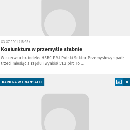
03.07.2011 (18:33)
Koniunktura w przemyśle słabnie
W czerwcu br. indeks HSBC PMI Polski Sektor Przemysłowy spadł
trzeci miesiąc z rzędu i wyniósł 51,2 pkt. To …
a
KARIERA W FINANSACH
0