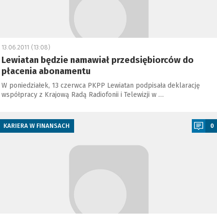
13.06.2011 (13:08)
Lewiatan będzie namawiał przedsiębiorców do
płacenia abonamentu
W poniedziałek, 13 czerwca PKPP Lewiatan podpisała deklarację
współpracy z Krajową Radą Radiofonii i Telewizji w …
a
KARIERA W FINANSACH
0