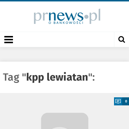
Tag "
kpp lewiatan
":
a
0