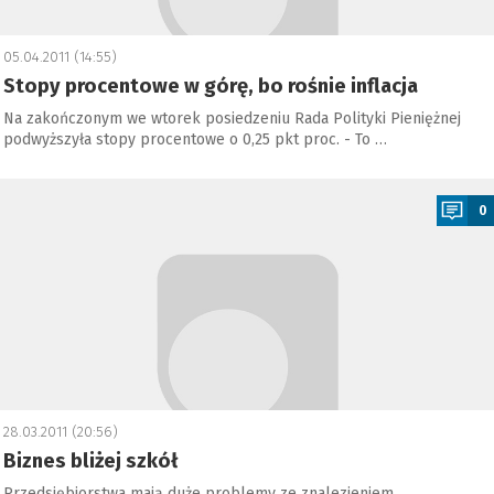
05.04.2011 (14:55)
Stopy procentowe w górę, bo rośnie inflacja
Na zakończonym we wtorek posiedzeniu Rada Polityki Pieniężnej
podwyższyła stopy procentowe o 0,25 pkt proc. - To …
a
0
28.03.2011 (20:56)
Biznes bliżej szkół
Przedsiębiorstwa mają duże problemy ze znalezieniem