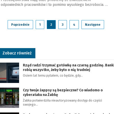
odpowiednich pracowników i to pomimo wysokiego bezrobocia. …
Poprzednie
1
2
3
4
Następne
Zobacz również
Rząd radzi trzymać gotówkę na czarną godzinę. Bank
robią wszystko, żeby było o nią trudniej
Osiem lat temu pytałem, co będzie, gdy…
Czy twoje żappsy są bezpieczne? Co wiadomo o
cyberataku na Żabkę
Żabka potwierdziła nieautoryzowany dostęp do części
swojego…