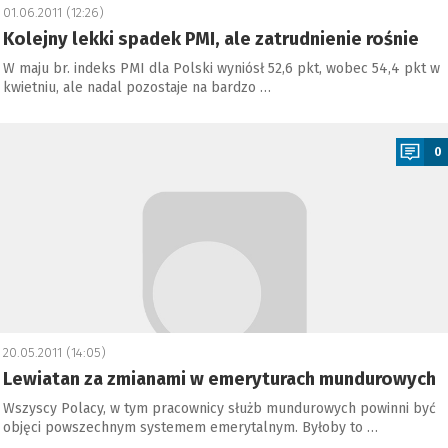
01.06.2011 (12:26)
Kolejny lekki spadek PMI, ale zatrudnienie rośnie
W maju br. indeks PMI dla Polski wyniósł 52,6 pkt, wobec 54,4 pkt w
kwietniu, ale nadal pozostaje na bardzo …
a
0
20.05.2011 (14:05)
Lewiatan za zmianami w emeryturach mundurowych
Wszyscy Polacy, w tym pracownicy służb mundurowych powinni być
objęci powszechnym systemem emerytalnym. Byłoby to …