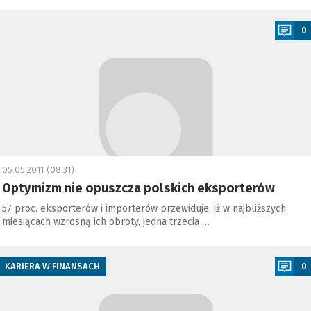
a
0
05.05.2011 (08:31)
Optymizm nie opuszcza polskich eksporterów
57 proc. eksporterów i importerów przewiduje, iż w najbliższych
miesiącach wzrosną ich obroty, jedna trzecia …
a
KARIERA W FINANSACH
0