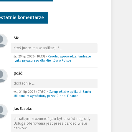
statnie komentarze
SK
:
Ktoś już to ma w aplikacji ?
…
śr., 29 lip 2026 (10:13)
•
Revolut wprowadza fundusze
rynku prywatnego dla klientów w Polsce
gość
:
dokładnie
…
wt., 21 lip 2026 (07:30)
•
Zakup eSIM w aplikacji Banku
Millennium wyróżniony przez Global Finance
Jas Fasola
:
chciałbym zrozumieć jaki był powód nagrody.
Usługa oferowana jest przez bardzo wiele
banków.
…