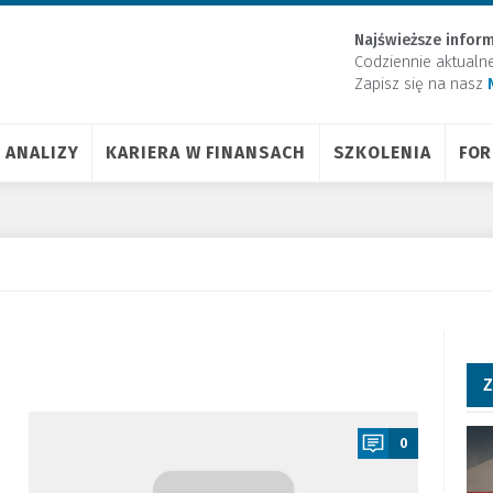
Najświeższe inform
Codziennie aktualn
Zapisz się na nasz
ANALIZY
KARIERA W FINANSACH
SZKOLENIA
FO
Z
a
0