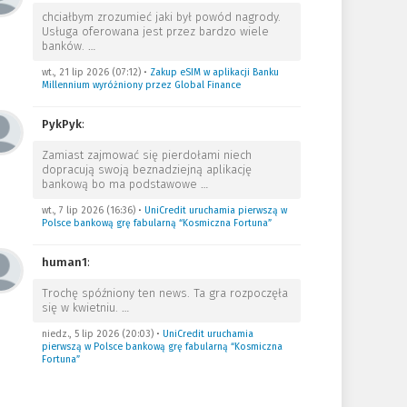
chciałbym zrozumieć jaki był powód nagrody.
Usługa oferowana jest przez bardzo wiele
banków.
…
wt., 21 lip 2026 (07:12)
•
Zakup eSIM w aplikacji Banku
Millennium wyróżniony przez Global Finance
PykPyk
:
Zamiast zajmować się pierdołami niech
dopracują swoją beznadziejną aplikację
bankową bo ma podstawowe
…
wt., 7 lip 2026 (16:36)
•
UniCredit uruchamia pierwszą w
Polsce bankową grę fabularną “Kosmiczna Fortuna”
human1
:
Trochę spóźniony ten news. Ta gra rozpoczęła
się w kwietniu.
…
niedz., 5 lip 2026 (20:03)
•
UniCredit uruchamia
pierwszą w Polsce bankową grę fabularną “Kosmiczna
Fortuna”