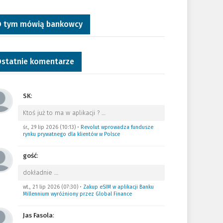
 tym mówią bankowcy
statnie komentarze
SK
:
Ktoś już to ma w aplikacji ?
…
śr., 29 lip 2026 (10:13)
•
Revolut wprowadza fundusze
rynku prywatnego dla klientów w Polsce
gość
:
dokładnie
…
wt., 21 lip 2026 (07:30)
•
Zakup eSIM w aplikacji Banku
Millennium wyróżniony przez Global Finance
Jas Fasola
: