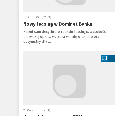
08.06.2005 (12:53)
Nowy leasing w Dominet Banku
Klient sam decyduje o rodzaju leasingu, wysokości
pierwszej opłaty, wybiera walutę oraz dobiera
optymalny dla …
a
0
23.04.2005 (07:31)