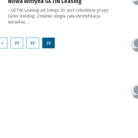
Nowa witryna GETIN Leasing
- GETIN Leasing od lutego br. jest członkiem grupy
Getin Holding. Zmianie uległa cała identyfikacja
wizualna …
‹
21
22
23