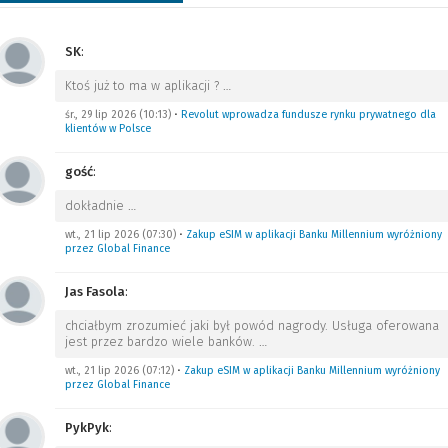
SK
:
Ktoś już to ma w aplikacji ?
…
śr., 29 lip 2026 (10:13)
•
Revolut wprowadza fundusze rynku prywatnego dla
klientów w Polsce
gość
:
dokładnie
…
wt., 21 lip 2026 (07:30)
•
Zakup eSIM w aplikacji Banku Millennium wyróżniony
przez Global Finance
Jas Fasola
:
chciałbym zrozumieć jaki był powód nagrody. Usługa oferowana
jest przez bardzo wiele banków.
…
wt., 21 lip 2026 (07:12)
•
Zakup eSIM w aplikacji Banku Millennium wyróżniony
przez Global Finance
PykPyk
: