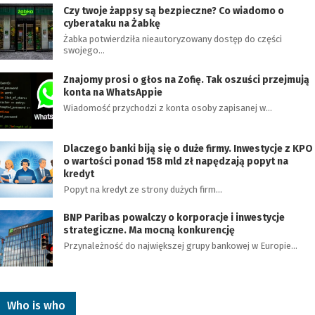
Czy twoje żappsy są bezpieczne? Co wiadomo o
cyberataku na Żabkę
Żabka potwierdziła nieautoryzowany dostęp do części
swojego…
Znajomy prosi o głos na Zofię. Tak oszuści przejmują
konta na WhatsAppie
Wiadomość przychodzi z konta osoby zapisanej w…
Dlaczego banki biją się o duże firmy. Inwestycje z KPO
o wartości ponad 158 mld zł napędzają popyt na
kredyt
Popyt na kredyt ze strony dużych firm…
BNP Paribas powalczy o korporacje i inwestycje
strategiczne. Ma mocną konkurencję
Przynależność do największej grupy bankowej w Europie…
Who is who