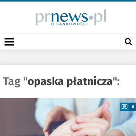
Tag "
opaska płatnicza
":
a
0