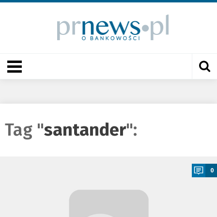
Tag "
santander
":
a
0