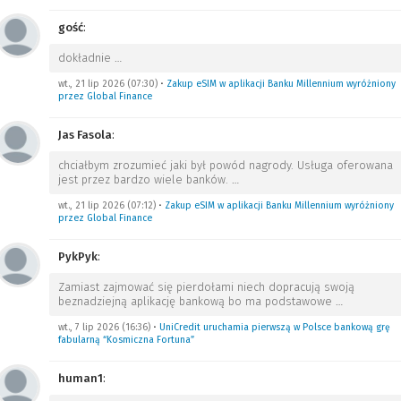
gość
:
dokładnie
…
wt., 21 lip 2026 (07:30)
•
Zakup eSIM w aplikacji Banku Millennium wyróżniony
przez Global Finance
Jas Fasola
:
chciałbym zrozumieć jaki był powód nagrody. Usługa oferowana
jest przez bardzo wiele banków.
…
wt., 21 lip 2026 (07:12)
•
Zakup eSIM w aplikacji Banku Millennium wyróżniony
przez Global Finance
PykPyk
:
Zamiast zajmować się pierdołami niech dopracują swoją
beznadziejną aplikację bankową bo ma podstawowe
…
wt., 7 lip 2026 (16:36)
•
UniCredit uruchamia pierwszą w Polsce bankową grę
fabularną “Kosmiczna Fortuna”
human1
: