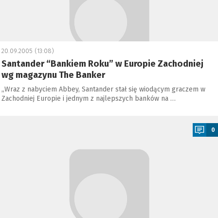
20.09.2005 (13:08)
Santander “Bankiem Roku” w Europie Zachodniej
wg magazynu The Banker
„Wraz z nabyciem Abbey, Santander stał się wiodącym graczem w
Zachodniej Europie i jednym z najlepszych banków na …
a
0