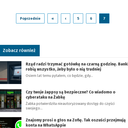
Poprzednie
«
‹
5
6
7
Zobacz również
Rząd radzi trzymać gotówkę na czarną godzinę. Bank
robią wszystko, żeby było o nią trudniej
Osiem lat temu pytałem, co będzie, gdy…
Czy twoje żappsy są bezpieczne? Co wiadomo o
cyberataku na Żabkę
Żabka potwierdziła nieautoryzowany dostęp do części
swojego…
Znajomy prosi o głos na Zofię. Tak oszuści przejmują
konta na WhatsAppie