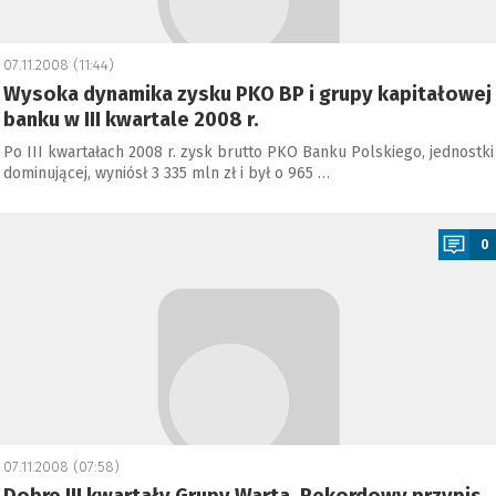
07.11.2008 (11:44)
Wysoka dynamika zysku PKO BP i grupy kapitałowej
banku w III kwartale 2008 r.
Po III kwartałach 2008 r. zysk brutto PKO Banku Polskiego, jednostki
dominującej, wyniósł 3 335 mln zł i był o 965 …
a
0
07.11.2008 (07:58)