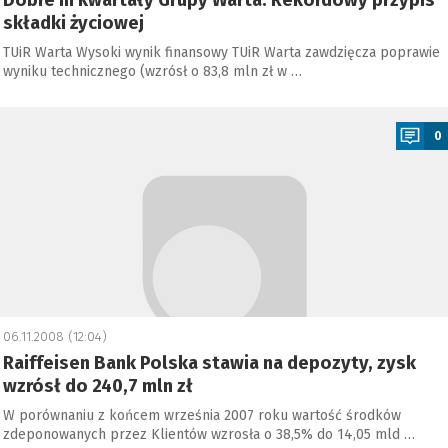
Dobre III kwartały Grupy Warta. Rekordowy przypis
składki życiowej
TUiR Warta Wysoki wynik finansowy TUiR Warta zawdzięcza poprawie
wyniku technicznego (wzrósł o 83,8 mln zł w …
a
0
06.11.2008 (12:04)
Raiffeisen Bank Polska stawia na depozyty, zysk
wzrósł do 240,7 mln zł
W porównaniu z końcem września 2007 roku wartość środków
zdeponowanych przez Klientów wzrosła o 38,5% do 14,05 mld …