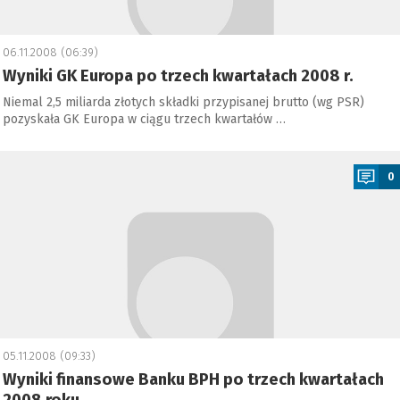
06.11.2008 (06:39)
Wyniki GK Europa po trzech kwartałach 2008 r.
Niemal 2,5 miliarda złotych składki przypisanej brutto (wg PSR)
pozyskała GK Europa w ciągu trzech kwartałów …
a
0
05.11.2008 (09:33)
Wyniki finansowe Banku BPH po trzech kwartałach