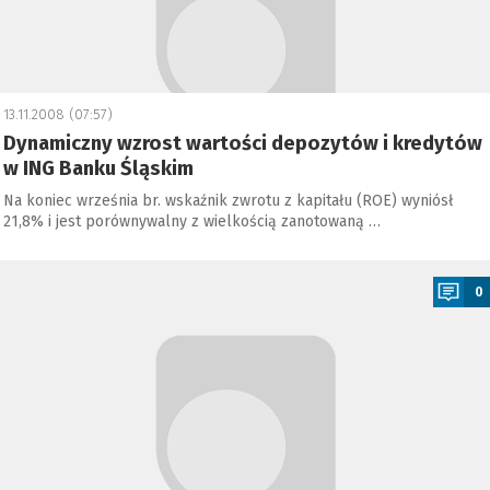
13.11.2008 (07:57)
Dynamiczny wzrost wartości depozytów i kredytów
w ING Banku Śląskim
Na koniec września br. wskaźnik zwrotu z kapitału (ROE) wyniósł
21,8% i jest porównywalny z wielkością zanotowaną …
a
0