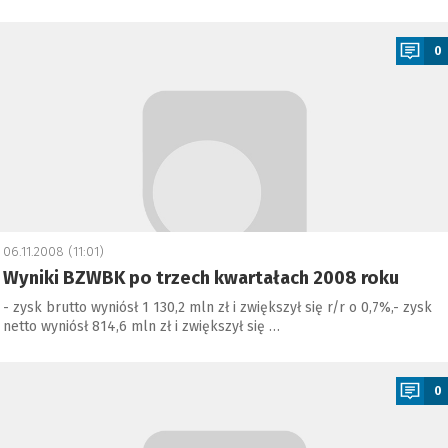
a
0
06.11.2008 (11:01)
Wyniki BZWBK po trzech kwartałach 2008 roku
- zysk brutto wyniósł 1 130,2 mln zł i zwiększył się r/r o 0,7%,- zysk
netto wyniósł 814,6 mln zł i zwiększył się …
a
0