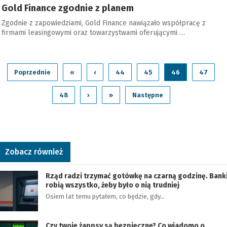
Gold Finance zgodnie z planem
Zgodnie z zapowiedziami, Gold Finance nawiązało współpracę z
firmami leasingowymi oraz towarzystwami oferującymi …
Poprzednie
«
‹
44
45
46
47
48
›
»
Następne
Zobacz również
Rząd radzi trzymać gotówkę na czarną godzinę. Bank
robią wszystko, żeby było o nią trudniej
Osiem lat temu pytałem, co będzie, gdy…
Czy twoje żappsy są bezpieczne? Co wiadomo o