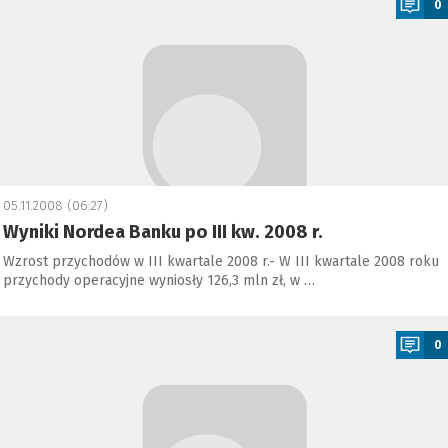
0
05.11.2008 (06:27)
Wyniki Nordea Banku po III kw. 2008 r.
Wzrost przychodów w III kwartale 2008 r.- W III kwartale 2008 roku
przychody operacyjne wyniosły 126,3 mln zł, w …
a
0