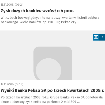
13.11.2008 (06:24)
Zysk dużych banków wzrósł o 4 proc.
W liczbach bezwzględnych to najlepszy kwartał w historii sektora
bankowego. Wiele banków, np. PKO BP, Pekao czy …
a
0
12.11.2008 (14:15)
Wyniki Banku Pekao SA po trzech kwartałach 2008 r.
Po trzech kwartałach 2008 roku, Grupa Banku Pekao SA odnotowała
skonsolidowany zysk netto na poziomie 2 mld 809 …