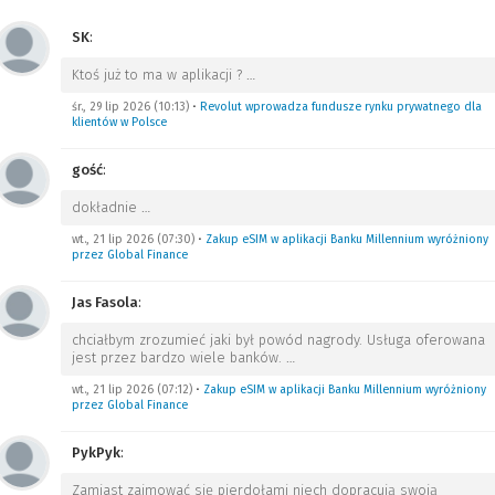
SK
:
Ktoś już to ma w aplikacji ?
…
śr., 29 lip 2026 (10:13)
•
Revolut wprowadza fundusze rynku prywatnego dla
klientów w Polsce
gość
:
dokładnie
…
wt., 21 lip 2026 (07:30)
•
Zakup eSIM w aplikacji Banku Millennium wyróżniony
przez Global Finance
Jas Fasola
:
chciałbym zrozumieć jaki był powód nagrody. Usługa oferowana
jest przez bardzo wiele banków.
…
wt., 21 lip 2026 (07:12)
•
Zakup eSIM w aplikacji Banku Millennium wyróżniony
przez Global Finance
PykPyk
:
Zamiast zajmować się pierdołami niech dopracują swoją