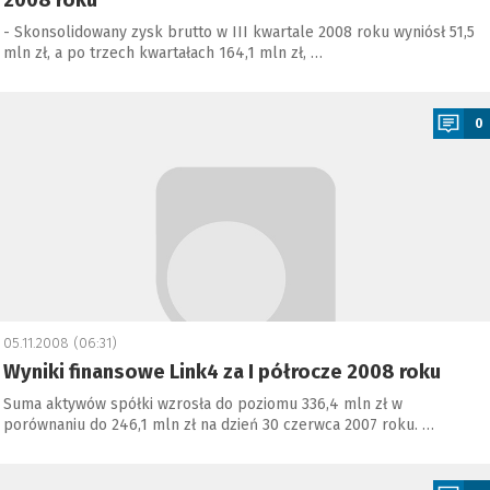
2008 roku
- Skonsolidowany zysk brutto w III kwartale 2008 roku wyniósł 51,5
mln zł, a po trzech kwartałach 164,1 mln zł, …
a
0
05.11.2008 (06:31)
Wyniki finansowe Link4 za I półrocze 2008 roku
Suma aktywów spółki wzrosła do poziomu 336,4 mln zł w
porównaniu do 246,1 mln zł na dzień 30 czerwca 2007 roku. …
a