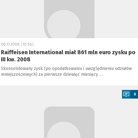
06.11.2008 (10:56)
Raiffeisen International miał 861 mln euro zysku po
III kw. 2008
Skonsolidowany zysk (po opodatkowaniu i uwzględnieniu udziałów
mniejszościowych) za pierwsze dziewięć miesięcy …
a
0