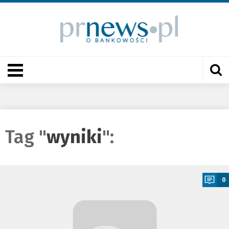
Tag "
wyniki
":
a
0