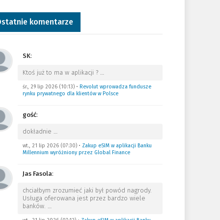
statnie komentarze
SK
:
Ktoś już to ma w aplikacji ?
…
śr., 29 lip 2026 (10:13)
•
Revolut wprowadza fundusze
rynku prywatnego dla klientów w Polsce
gość
:
dokładnie
…
wt., 21 lip 2026 (07:30)
•
Zakup eSIM w aplikacji Banku
Millennium wyróżniony przez Global Finance
Jas Fasola
:
chciałbym zrozumieć jaki był powód nagrody.
Usługa oferowana jest przez bardzo wiele
banków.
…