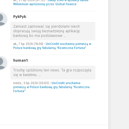
wt., 21 lip 2026 (07:12)
•
Zakup eSIM w aplikacji Banku
Millennium wyróżniony przez Global Finance
PykPyk
:
Zamiast zajmować się pierdołami niech
dopracują swoją beznadziejną aplikację
bankową bo ma podstawowe
…
wt., 7 lip 2026 (16:36)
•
UniCredit uruchamia pierwszą w
Polsce bankową grę fabularną “Kosmiczna Fortuna”
human1
:
Trochę spóźniony ten news. Ta gra rozpoczęła
się w kwietniu.
…
niedz., 5 lip 2026 (20:03)
•
UniCredit uruchamia
pierwszą w Polsce bankową grę fabularną “Kosmiczna
Fortuna”