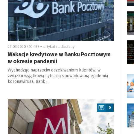
25.03.2020 (10:43) –
artykuł nadesłany
Wakacje kredytowe w Banku Pocztowym
w okresie pandemii
Wychodząc naprzeciw oczekiwaniom klientów, w
związku wyjątkową sytuacją spowodowaną epidemią
koronawirusa, Bank …
a
0