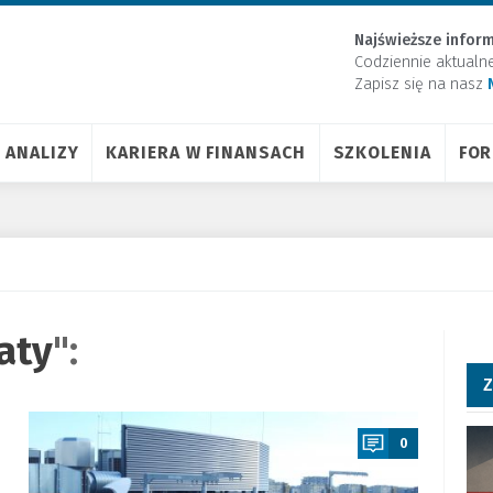
Najświeższe inform
Codziennie aktualn
Zapisz się na nasz
ANALIZY
KARIERA W FINANSACH
SZKOLENIA
FO
aty
":
Z
a
0