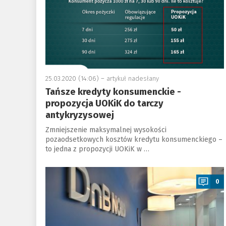
25.03.2020 (14:06) –
artykuł nadesłany
Tańsze kredyty konsumenckie -
propozycja UOKiK do tarczy
antykryzysowej
Zmniejszenie maksymalnej wysokości
pozaodsetkowych kosztów kredytu konsumenckiego –
to jedna z propozycji UOKiK w …
a
0