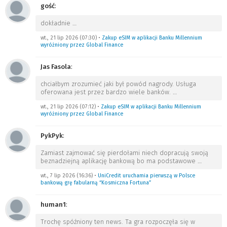
gość
:
dokładnie
…
wt., 21 lip 2026 (07:30)
•
Zakup eSIM w aplikacji Banku Millennium
wyróżniony przez Global Finance
Jas Fasola
:
chciałbym zrozumieć jaki był powód nagrody. Usługa
oferowana jest przez bardzo wiele banków.
…
wt., 21 lip 2026 (07:12)
•
Zakup eSIM w aplikacji Banku Millennium
wyróżniony przez Global Finance
PykPyk
:
Zamiast zajmować się pierdołami niech dopracują swoją
beznadziejną aplikację bankową bo ma podstawowe
…
wt., 7 lip 2026 (16:36)
•
UniCredit uruchamia pierwszą w Polsce
bankową grę fabularną “Kosmiczna Fortuna”
human1
:
Trochę spóźniony ten news. Ta gra rozpoczęła się w