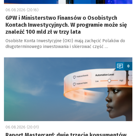
06.08.2026 (20:16)
GPW i Ministerstwo Finansów o Osobistych
Kontach Inwestycyjnych. W programie może się
znaleźć 100 mld zł w trzy lata
Osobiste Konta Inwestycyjne (OKI) mają zachęcić Polaków do
długoterminowego inwestowania i skierować część …
a
0
06.08.2026 (20:01)
Raport Mastercard: dwie trzecie konsumentów