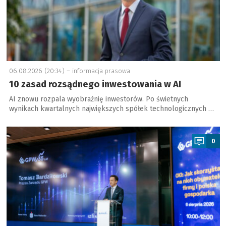
06.08.2026 (20:34) –
informacja prasowa
10 zasad rozsądnego inwestowania w AI
AI znowu rozpala wyobraźnię inwestorów. Po świetnych
wynikach kwartalnych największych spółek technologicznych …
a
0