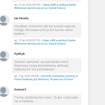
wt., 21 lip 2026 (07:30)
•
Zakup eSIM w aplikacji Banku
Millennium wyróżniony przez Global Finance
Jas Fasola
:
chciałbym zrozumieć jaki był powód nagrody.
Usługa oferowana jest przez bardzo wiele
banków.
…
wt., 21 lip 2026 (07:12)
•
Zakup eSIM w aplikacji Banku
Millennium wyróżniony przez Global Finance
PykPyk
:
Zamiast zajmować się pierdołami niech
dopracują swoją beznadziejną aplikację
bankową bo ma podstawowe
…
wt., 7 lip 2026 (16:36)
•
UniCredit uruchamia pierwszą w
Polsce bankową grę fabularną “Kosmiczna Fortuna”
human1
:
Trochę spóźniony ten news. Ta gra rozpoczęła
się w kwietniu.
…