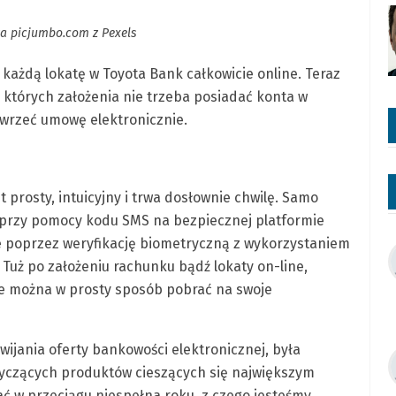
wa picjumbo.com z Pexels
każdą lokatę w Toyota Bank całkowicie online. Teraz
których założenia nie trzeba posiadać konta w
wrzeć umowę elektronicznie.
 prosty, intuicyjny i trwa dosłownie chwilę. Samo
przy pomocy kodu SMS na bezpiecznej platformie
ane poprzez weryfikację biometryczną z wykorzystaniem
Tuż po założeniu rachunku bądź lokaty on-line,
e można w prosty sposób pobrać na swoje
wijania oferty bankowości elektronicznej, była
tyczących produktów cieszących się największym
ć w przeciągu niespełna roku, z czego jesteśmy