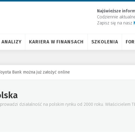
Najświeższe inform
Codziennie aktualn
Zapisz się na nasz
ANALIZY
KARIERA W FINANSACH
SZKOLENIA
FO
Toyota Bank można już założyć online
olska
) prowadzi działalność na polskim rynku od 2000 roku. Właścicielem 