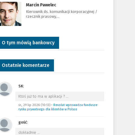
Marcin Pawelec
Kierownik ds. komunikacji korporacyjnej /
rzecznik prasowy,…
O tym mówią bankowcy
Ostatnie komentarze
SK
:
Ktoś już to ma w aplikacji ?
…
śr., 29 lip 2026 (10:13)
•
Revolut wprowadza fundusze
rynku prywatnego dla klientów w Polsce
gość
:
dokładnie
…