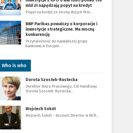
Inwestycje z KPO o wartości ponad 158
mld zł napędzają popyt na kredyt
Popyt na kredyt ze strony dużych firm…
BNP Paribas powalczy o korporacje i
inwestycje strategiczne. Ma mocną
konkurencję
Przynależność do największej grupy
bankowej w Europie…
Who is who
Dorota Szostek-Rustecka
Dyrektor Biura Prasowego, Citi Handlowy
Dorota Szostek-Rustecka…
Wojciech Sokół
Wojciech Sokół – Account Director w NCR…