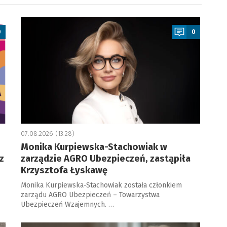
a
0
0
07.08.2026 (13:28)
Monika Kurpiewska-Stachowiak w
z
zarządzie AGRO Ubezpieczeń, zastąpiła
Krzysztofa Łyskawę
Monika Kurpiewska-Stachowiak została członkiem
zarządu AGRO Ubezpieczeń – Towarzystwa
Ubezpieczeń Wzajemnych. …
a