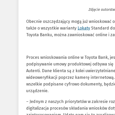
Zdjęcie autorst
Obecnie oszczędzający mogą już wnioskować o 
także o wszystkie warianty
Lokaty
Standard do 
Toyota Banku, można zawnioskować online i za
Proces wnioskowania online w Toyota Bank, jest
podpisywanie umowy produktowej odbywa się 
Autenti. Dane klienta są z kolei uwierzytelni
wideoweryfikacji poprzez kamerę internetową. 
wszelkie podpisane cyfrowo dokumenty, będzi
urządzenie.
– Jednym z naszych priorytetów w zakresie roz
digitalizacja procesów składania wniosków do
zainteresowaniem. Udało nam się to zrealizowa