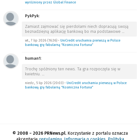
wyróżniony przez Global Finance
PykPyk
:
Zamiast zajmować się pierdołami niech dopracują swoją
beznadziejną aplikację bankową bo ma podstawowe
…
wt., 7 lip 2026 (16:36)
•
UniCredit uruchamia pierwszą w Polsce
bankową grę fabularną “Kosmiczna Fortuna”
human1
:
Trochę spóźniony ten news. Ta gra rozpoczęła się w
kwietniu.
…
niedz., 5 lip 2026 (20:03)
•
UniCredit uruchamia pierwszą w Polsce
bankową grę fabularną “Kosmiczna Fortuna”
© 2008 − 2026 PRNews.pl.
Korzystanie z portalu oznacza
akceptację
regulaminu
.
Informacja o cookies
.
Polityka