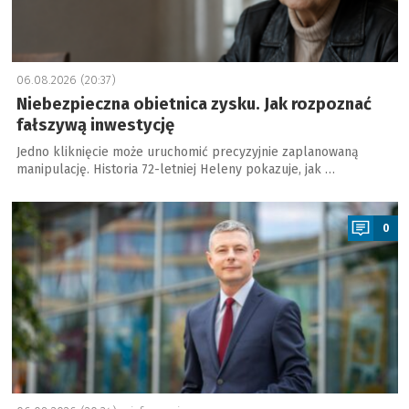
06.08.2026 (20:37)
Niebezpieczna obietnica zysku. Jak rozpoznać
fałszywą inwestycję
Jedno kliknięcie może uruchomić precyzyjnie zaplanowaną
manipulację. Historia 72-letniej Heleny pokazuje, jak …
a
0