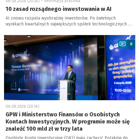
06.08.2026 (20:34) –
informacja prasowa
10 zasad rozsądnego inwestowania w AI
AI znowu rozpala wyobraźnię inwestorów. Po świetnych
wynikach kwartalnych największych spółek technologicznych …
a
0
06.08.2026 (20:16)
GPW i Ministerstwo Finansów o Osobistych
Kontach Inwestycyjnych. W programie może się
znaleźć 100 mld zł w trzy lata
Osobiste Konta Inwestycyjne (OKI) mają zachęcić Polaków do