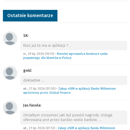
Ostatnie komentarze
SK
:
Ktoś już to ma w aplikacji ?
…
śr., 29 lip 2026 (10:13)
•
Revolut wprowadza fundusze rynku
prywatnego dla klientów w Polsce
gość
:
dokładnie
…
wt., 21 lip 2026 (07:30)
•
Zakup eSIM w aplikacji Banku Millennium
wyróżniony przez Global Finance
Jas Fasola
:
chciałbym zrozumieć jaki był powód nagrody. Usługa
oferowana jest przez bardzo wiele banków.
…
wt., 21 lip 2026 (07:12)
•
Zakup eSIM w aplikacji Banku Millennium