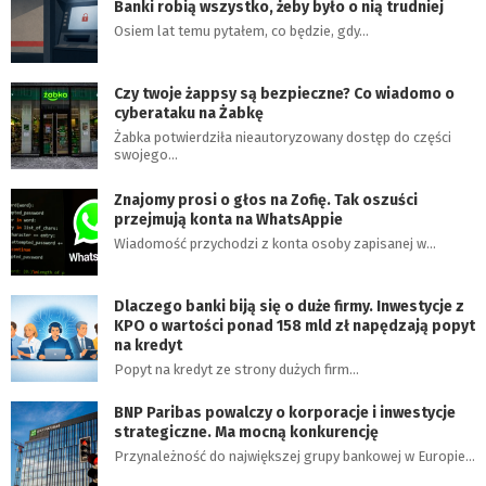
Banki robią wszystko, żeby było o nią trudniej
Osiem lat temu pytałem, co będzie, gdy…
Czy twoje żappsy są bezpieczne? Co wiadomo o
cyberataku na Żabkę
Żabka potwierdziła nieautoryzowany dostęp do części
swojego…
Znajomy prosi o głos na Zofię. Tak oszuści
przejmują konta na WhatsAppie
Wiadomość przychodzi z konta osoby zapisanej w…
Dlaczego banki biją się o duże firmy. Inwestycje z
KPO o wartości ponad 158 mld zł napędzają popyt
na kredyt
Popyt na kredyt ze strony dużych firm…
BNP Paribas powalczy o korporacje i inwestycje
strategiczne. Ma mocną konkurencję
Przynależność do największej grupy bankowej w Europie…