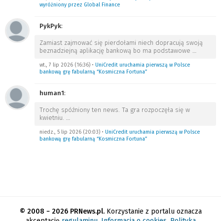
wyróżniony przez Global Finance
PykPyk
:
Zamiast zajmować się pierdołami niech dopracują swoją
beznadziejną aplikację bankową bo ma podstawowe
…
wt., 7 lip 2026 (16:36)
•
UniCredit uruchamia pierwszą w Polsce
bankową grę fabularną “Kosmiczna Fortuna”
human1
:
Trochę spóźniony ten news. Ta gra rozpoczęła się w
kwietniu.
…
niedz., 5 lip 2026 (20:03)
•
UniCredit uruchamia pierwszą w Polsce
bankową grę fabularną “Kosmiczna Fortuna”
© 2008 − 2026 PRNews.pl.
Korzystanie z portalu oznacza
akceptację
regulaminu
.
Informacja o cookies
.
Polityka