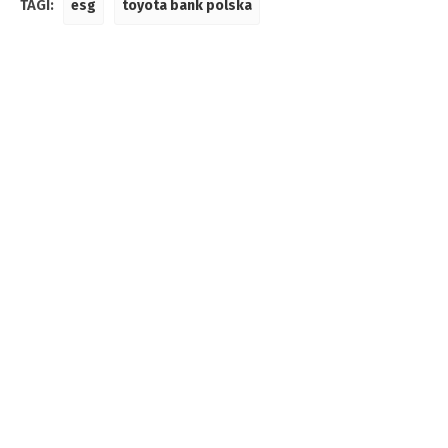
TAGI:
esg
toyota bank polska