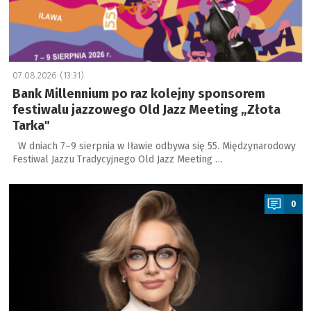
07.08.2026 (13:31)
Bank Millennium po raz kolejny sponsorem
festiwalu jazzowego Old Jazz Meeting „Złota
Tarka"
W dniach 7–9 sierpnia w Iławie odbywa się 55. Międzynarodowy
Festiwal Jazzu Tradycyjnego Old Jazz Meeting …
a
0