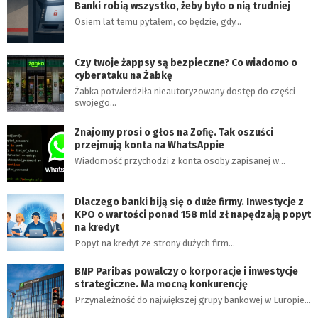
Banki robią wszystko, żeby było o nią trudniej
Osiem lat temu pytałem, co będzie, gdy…
Czy twoje żappsy są bezpieczne? Co wiadomo o
cyberataku na Żabkę
Żabka potwierdziła nieautoryzowany dostęp do części
swojego…
Znajomy prosi o głos na Zofię. Tak oszuści
przejmują konta na WhatsAppie
Wiadomość przychodzi z konta osoby zapisanej w…
Dlaczego banki biją się o duże firmy. Inwestycje z
KPO o wartości ponad 158 mld zł napędzają popyt
na kredyt
Popyt na kredyt ze strony dużych firm…
BNP Paribas powalczy o korporacje i inwestycje
strategiczne. Ma mocną konkurencję
Przynależność do największej grupy bankowej w Europie…