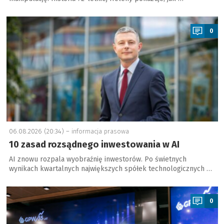
a
0
06.08.2026 (20:34) –
informacja prasowa
10 zasad rozsądnego inwestowania w AI
AI znowu rozpala wyobraźnię inwestorów. Po świetnych
wynikach kwartalnych największych spółek technologicznych …
a
0