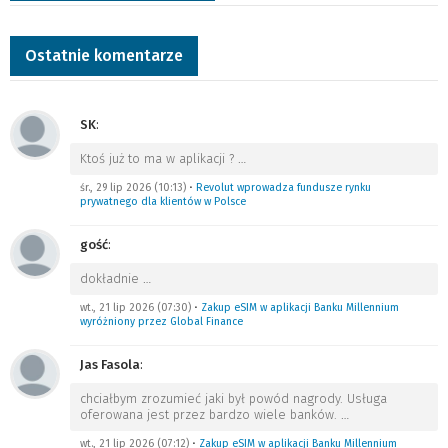
Ostatnie komentarze
SK
:
Ktoś już to ma w aplikacji ?
…
śr., 29 lip 2026 (10:13)
•
Revolut wprowadza fundusze rynku
prywatnego dla klientów w Polsce
gość
:
dokładnie
…
wt., 21 lip 2026 (07:30)
•
Zakup eSIM w aplikacji Banku Millennium
wyróżniony przez Global Finance
Jas Fasola
:
chciałbym zrozumieć jaki był powód nagrody. Usługa
oferowana jest przez bardzo wiele banków.
…
wt., 21 lip 2026 (07:12)
•
Zakup eSIM w aplikacji Banku Millennium