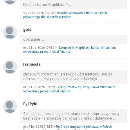
Ktoś już to ma w aplikacji ?
…
śr., 29 lip 2026 (10:13)
•
Revolut wprowadza fundusze rynku
prywatnego dla klientów w Polsce
gość
:
dokładnie
…
wt., 21 lip 2026 (07:30)
•
Zakup eSIM w aplikacji Banku Millennium
wyróżniony przez Global Finance
Jas Fasola
:
chciałbym zrozumieć jaki był powód nagrody. Usługa
oferowana jest przez bardzo wiele banków.
…
wt., 21 lip 2026 (07:12)
•
Zakup eSIM w aplikacji Banku Millennium
wyróżniony przez Global Finance
PykPyk
:
Zamiast zajmować się pierdołami niech dopracują swoją
beznadziejną aplikację bankową bo ma podstawowe
…
wt., 7 lip 2026 (16:36)
•
UniCredit uruchamia pierwszą w Polsce