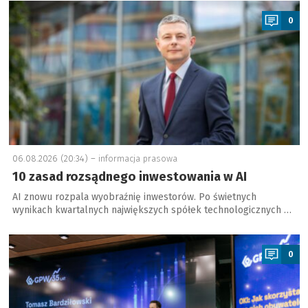
a
0
06.08.2026 (20:34) –
informacja prasowa
10 zasad rozsądnego inwestowania w AI
AI znowu rozpala wyobraźnię inwestorów. Po świetnych
wynikach kwartalnych największych spółek technologicznych …
a
0