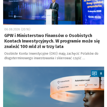
06.08.2026 (20:16)
GPW i Ministerstwo Finansów o Osobistych
Kontach Inwestycyjnych. W programie może się
znaleźć 100 mld zł w trzy lata
Osobiste Konta Inwestycyjne (OKI) mają zachęcić Polaków do
długoterminowego inwestowania i skierować część …
a
0