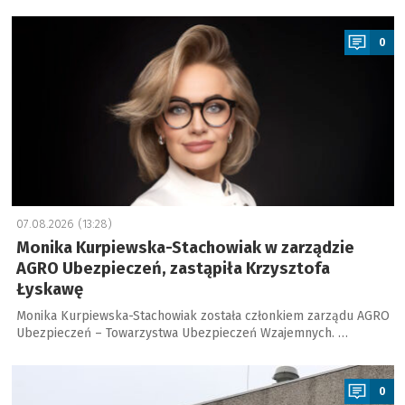
a
0
07.08.2026 (13:28)
Monika Kurpiewska-Stachowiak w zarządzie
AGRO Ubezpieczeń, zastąpiła Krzysztofa
Łyskawę
Monika Kurpiewska-Stachowiak została członkiem zarządu AGRO
Ubezpieczeń – Towarzystwa Ubezpieczeń Wzajemnych. …
a
0