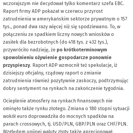
wczorajszym nie decydował tylko komentarz szefa EBC.
Raport firmy ADP pokazał w czerwcu przyrost
zatrudnienia w amerykańskim sektorze prywatnym o 157
tys., ponad dwa razy więcej niż się spodziewano. To, w
połączeniu ze spadkiem liczny nowych wniosków o
zasiłek dla bezrobotnych (do 418 tys. z 432 tys.),
przywróciło nadzieję, że
po krótkoterminowym
spowolnieniu ożywienie gospodarcze ponownie
przyspieszy
. Raport ADP wzmocnił też spekulacje, iż
dzisiejszy oficjalny, rządowy raport o zmianie
zatrudnienia również pozytywnie zaskoczy, podtrzymując
dobry sentyment na rynkach na zakończenie tygodnia.
Ocieplenie atmosfery na rynkach finansowych nie
ominęło także rynku złotego. Zmiana o 180 stopni sytuacji
wokół euro doprowadziła do mocnych spadków na
parach crossowych, tj. USD/PLN, GBP/PLN oraz CHF/PLN.
Względem unijnej waluty złoty także aprecjonował,