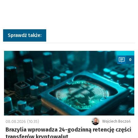
Sprawdź także:
a
0
08.08.2026 (10:35)
Wojciech Boczoń
Brazylia wprowadza 24-godzinną retencję części
transferów kryptowalut