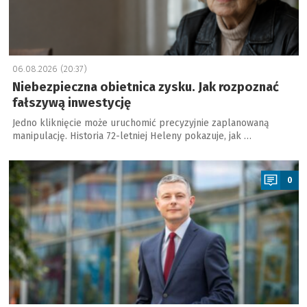
06.08.2026 (20:37)
Niebezpieczna obietnica zysku. Jak rozpoznać
fałszywą inwestycję
Jedno kliknięcie może uruchomić precyzyjnie zaplanowaną
manipulację. Historia 72-letniej Heleny pokazuje, jak …
a
0