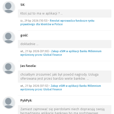
SK
:
Ktoś już to ma w aplikacji ?
…
śr., 29 lip 2026 (10:13)
•
Revolut wprowadza fundusze rynku
prywatnego dla klientów w Polsce
gość
:
dokładnie
…
wt., 21 lip 2026 (07:30)
•
Zakup eSIM w aplikacji Banku Millennium
wyróżniony przez Global Finance
Jas Fasola
:
chciałbym zrozumieć jaki był powód nagrody. Usługa
oferowana jest przez bardzo wiele banków.
…
wt., 21 lip 2026 (07:12)
•
Zakup eSIM w aplikacji Banku Millennium
wyróżniony przez Global Finance
PykPyk
:
Zamiast zajmować się pierdołami niech dopracują swoją
beznadziejną aplikację bankową bo ma podstawowe
…