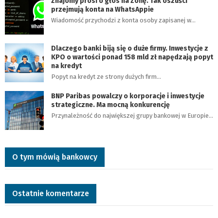
Znajomy prosi o głos na Zofię. Tak oszuści
przejmują konta na WhatsAppie
Wiadomość przychodzi z konta osoby zapisanej w…
Dlaczego banki biją się o duże firmy. Inwestycje z
KPO o wartości ponad 158 mld zł napędzają popyt
na kredyt
Popyt na kredyt ze strony dużych firm…
BNP Paribas powalczy o korporacje i inwestycje
strategiczne. Ma mocną konkurencję
Przynależność do największej grupy bankowej w Europie…
O tym mówią bankowcy
Ostatnie komentarze