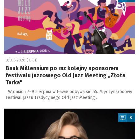
07.08.2026 (13:31)
Bank Millennium po raz kolejny sponsorem
festiwalu jazzowego Old Jazz Meeting „Złota
Tarka"
W dniach 7–9 sierpnia w Iławie odbywa się 55. Międzynarodowy
Festiwal Jazzu Tradycyjnego Old Jazz Meeting …
a
0