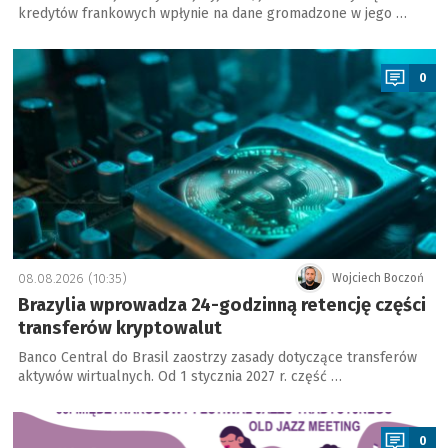
kredytów frankowych wpłynie na dane gromadzone w jego …
a
0
08.08.2026 (10:35)
Wojciech Boczoń
Brazylia wprowadza 24-godzinną retencję części
transferów kryptowalut
Banco Central do Brasil zaostrzy zasady dotyczące transferów
aktywów wirtualnych. Od 1 stycznia 2027 r. część …
a
0