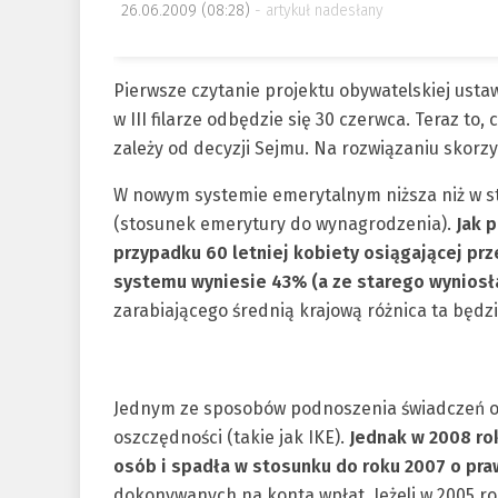
26.06.2009 (08:28)
artykuł nadesłany
Pierwsze czytanie projektu obywatelskiej ust
w III filarze odbędzie się 30 czerwca. Teraz to
zależy od decyzji Sejmu. Na rozwiązaniu skorz
W nowym systemie emerytalnym niższa niż w s
(stosunek emerytury do wynagrodzenia).
Jak 
przypadku 60 letniej kobiety osiągającej pr
systemu wyniesie 43% (a ze starego wyniosł
zarabiającego średnią krajową różnica ta będz
Jednym ze sposobów podnoszenia świadczeń o
oszczędności (takie jak IKE).
Jednak w 2008 rok
osób i spadła w stosunku do roku 2007 o praw
dokonywanych na konta wpłat. Jeżeli w 2005 rok