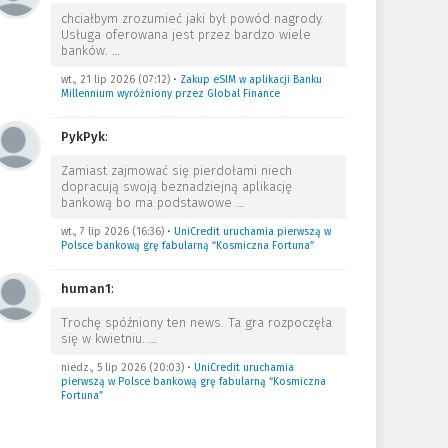
chciałbym zrozumieć jaki był powód nagrody.
Usługa oferowana jest przez bardzo wiele
banków.
…
wt., 21 lip 2026 (07:12)
•
Zakup eSIM w aplikacji Banku
Millennium wyróżniony przez Global Finance
PykPyk
:
Zamiast zajmować się pierdołami niech
dopracują swoją beznadziejną aplikację
bankową bo ma podstawowe
…
wt., 7 lip 2026 (16:36)
•
UniCredit uruchamia pierwszą w
Polsce bankową grę fabularną “Kosmiczna Fortuna”
human1
:
Trochę spóźniony ten news. Ta gra rozpoczęła
się w kwietniu.
…
niedz., 5 lip 2026 (20:03)
•
UniCredit uruchamia
pierwszą w Polsce bankową grę fabularną “Kosmiczna
Fortuna”