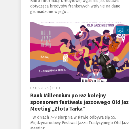
Biuro Informacji Kredytowej wyjaśnia, jak ustawa
dotycząca kredytów frankowych wpłynie na dane
gromadzone w jego …
a
07.08.2026 (13:31)
Bank Millennium po raz kolejny
sponsorem festiwalu jazzowego Old Jaz
Meeting „Złota Tarka"
W dniach 7–9 sierpnia w Iławie odbywa się 55.
Międzynarodowy Festiwal Jazzu Tradycyjnego Old Jazz
Meeting …