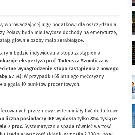
awy wprowadzającej ulgę podatkową dla oszczędzania
, czy Polacy będą mieli wyższe dochody na emeryturze,
ystają głównie osoby mało zarabiające.
tarym będzie indywidualna stopa zastąpienia
pokazuje ekspertyza prof. Tadeusza Szumlicza w
zeciętne wynagrodzenie stopa zastąpienia z nowego
aby 67 %).
W przypadku 65 letniego mężczyzny
ie sięgała 10 punktów procentowych.
ferowanych przez nowy system miały być dodatkowe
u liczba posiadaczy IKE wyniosła tylko 854 tysiące
ie 7 proc.
Systematycznie spada również wartość
u średnia wysokość składki wynosiła 2 208 zł, to w