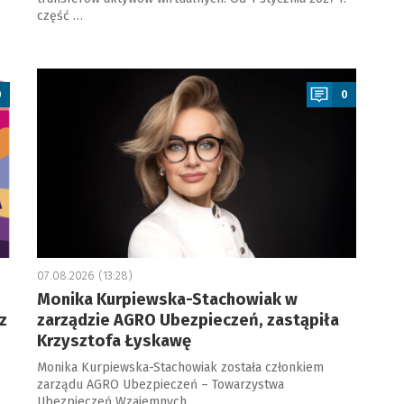
część …
a
0
0
07.08.2026 (13:28)
Monika Kurpiewska-Stachowiak w
z
zarządzie AGRO Ubezpieczeń, zastąpiła
Krzysztofa Łyskawę
Monika Kurpiewska-Stachowiak została członkiem
zarządu AGRO Ubezpieczeń – Towarzystwa
Ubezpieczeń Wzajemnych. …