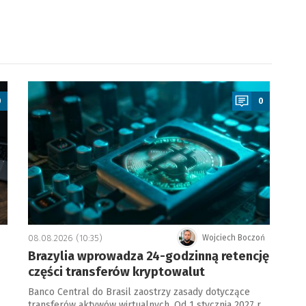
a
0
0
08.08.2026 (10:35)
Wojciech Boczoń
Brazylia wprowadza 24-godzinną retencję
części transferów kryptowalut
Banco Central do Brasil zaostrzy zasady dotyczące
transferów aktywów wirtualnych. Od 1 stycznia 2027 r.