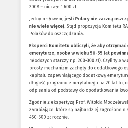
2008 – niecałe 1 600 zł.
Jednym słowem,
jeśli Polacy nie zaczną oszcz
nie wiele więcej.
Stąd propozycja Komitetu RA
Polaków do oszczędzania.
Eksperci Komitetu obliczyli, że aby otrzym
emeryturze, osoba w wieku 50-55 lat powinna
młodszych starczy np. 200-300 zł). Czyli tyle 
prosty mechanizm zachęty do dodatkowego osz
kapitału zapewniającego dodatkową emeryturę 
długość programu emerytalnego na 20 lat to, 
odpisania od podstawy do opodatkowania kwoty
Zgodnie z ekspertyzą Prof. Witolda Modzelews
zarabiające, które są najbardziej zagrożone n
450-500 zł rocznie.