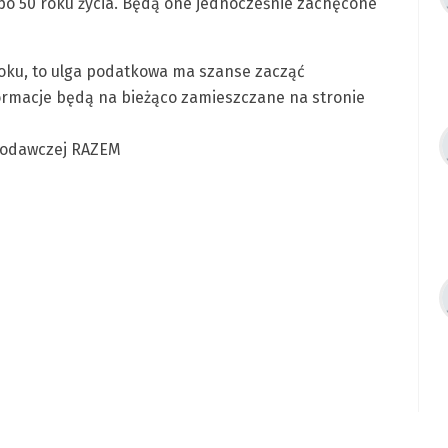
 po 50 roku życia. Będą one jednocześnie zachęcone
 roku, to ulga podatkowa ma szanse zacząć
formacje będą na bieżąco zamieszczane na stronie
awodawczej RAZEM