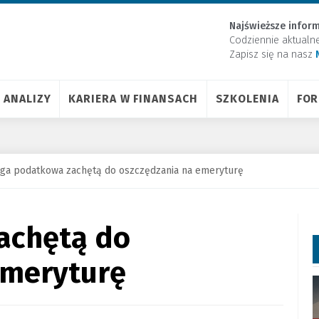
Najświeższe inform
Codziennie aktualn
Zapisz się na nasz
ANALIZY
KARIERA W FINANSACH
SZKOLENIA
FO
ga podatkowa zachętą do oszczędzania na emeryturę
achętą do
emeryturę