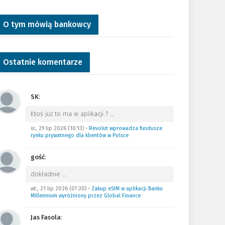
O tym mówią bankowcy
Ostatnie komentarze
SK
:
Ktoś już to ma w aplikacji ?
…
śr., 29 lip 2026 (10:13)
•
Revolut wprowadza fundusze
rynku prywatnego dla klientów w Polsce
gość
:
dokładnie
…
wt., 21 lip 2026 (07:30)
•
Zakup eSIM w aplikacji Banku
Millennium wyróżniony przez Global Finance
Jas Fasola
: