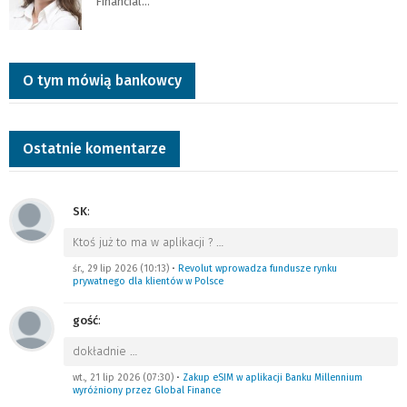
Financial…
O tym mówią bankowcy
Ostatnie komentarze
SK
:
Ktoś już to ma w aplikacji ?
…
śr., 29 lip 2026 (10:13)
•
Revolut wprowadza fundusze rynku
prywatnego dla klientów w Polsce
gość
:
dokładnie
…
wt., 21 lip 2026 (07:30)
•
Zakup eSIM w aplikacji Banku Millennium
wyróżniony przez Global Finance