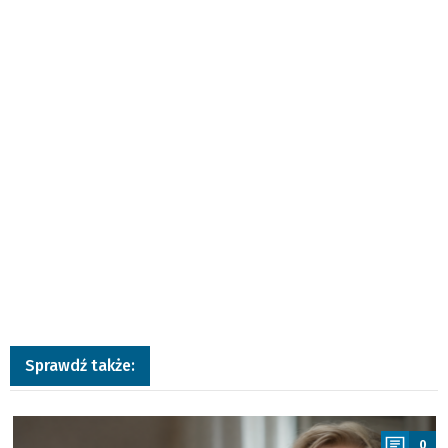
Sprawdź także:
a
0