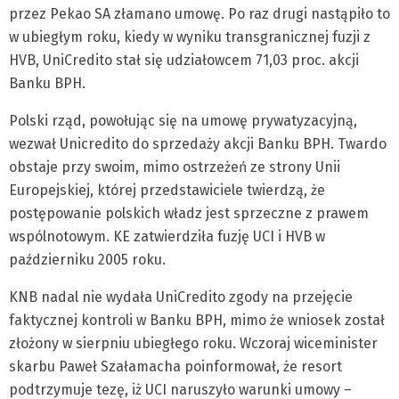
przez Pekao SA złamano umowę. Po raz drugi nastąpiło to
w ubiegłym roku, kiedy w wyniku transgranicznej fuzji z
HVB, UniCredito stał się udziałowcem 71,03 proc. akcji
Banku BPH.
Polski rząd, powołując się na umowę prywatyzacyjną,
wezwał Unicredito do sprzedaży akcji Banku BPH. Twardo
obstaje przy swoim, mimo ostrzeżeń ze strony Unii
Europejskiej, której przedstawiciele twierdzą, że
postępowanie polskich władz jest sprzeczne z prawem
wspólnotowym. KE zatwierdziła fuzję UCI i HVB w
październiku 2005 roku.
KNB nadal nie wydała UniCredito zgody na przejęcie
faktycznej kontroli w Banku BPH, mimo że wniosek został
złożony w sierpniu ubiegłego roku. Wczoraj wiceminister
skarbu Paweł Szałamacha poinformował, że resort
podtrzymuje tezę, iż UCI naruszyło warunki umowy –