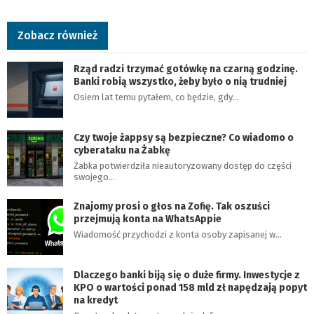
Zobacz również
Rząd radzi trzymać gotówkę na czarną godzinę.
Banki robią wszystko, żeby było o nią trudniej
Osiem lat temu pytałem, co będzie, gdy…
Czy twoje żappsy są bezpieczne? Co wiadomo o
cyberataku na Żabkę
Żabka potwierdziła nieautoryzowany dostęp do części
swojego…
Znajomy prosi o głos na Zofię. Tak oszuści
przejmują konta na WhatsAppie
Wiadomość przychodzi z konta osoby zapisanej w…
Dlaczego banki biją się o duże firmy. Inwestycje z
KPO o wartości ponad 158 mld zł napędzają popyt
na kredyt