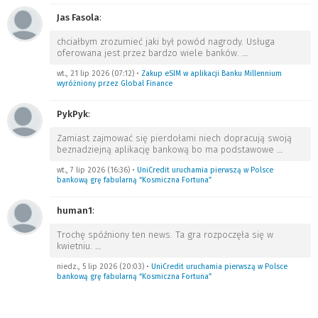
Jas Fasola
:
chciałbym zrozumieć jaki był powód nagrody. Usługa
oferowana jest przez bardzo wiele banków.
…
wt., 21 lip 2026 (07:12)
•
Zakup eSIM w aplikacji Banku Millennium
wyróżniony przez Global Finance
PykPyk
:
Zamiast zajmować się pierdołami niech dopracują swoją
beznadziejną aplikację bankową bo ma podstawowe
…
wt., 7 lip 2026 (16:36)
•
UniCredit uruchamia pierwszą w Polsce
bankową grę fabularną “Kosmiczna Fortuna”
human1
:
Trochę spóźniony ten news. Ta gra rozpoczęła się w
kwietniu.
…
niedz., 5 lip 2026 (20:03)
•
UniCredit uruchamia pierwszą w Polsce
bankową grę fabularną “Kosmiczna Fortuna”