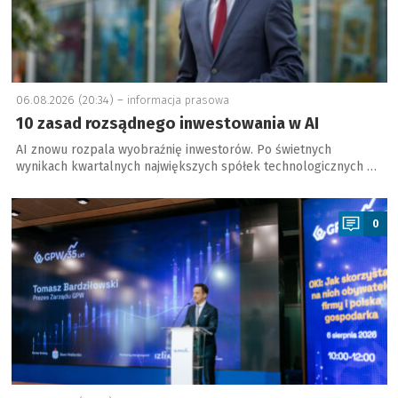
06.08.2026 (20:34) –
informacja prasowa
10 zasad rozsądnego inwestowania w AI
AI znowu rozpala wyobraźnię inwestorów. Po świetnych
wynikach kwartalnych największych spółek technologicznych …
a
0