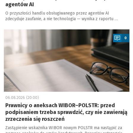
agentów AI
O przyszłości handlu obsługiwanego przez agentów AI
zdecyduje zaufanie, a nie technologia — wynika z raportu …
a
0
06.08.2026 (20:00)
Prawnicy o aneksach WIBOR–POLSTR: przed
podpisaniem trzeba sprawdzić, czy nie zawierają
zrzeczenia się roszczeń
Zastąpienie wskaźnika WIBOR nowym POLSTR ma nastąpić za