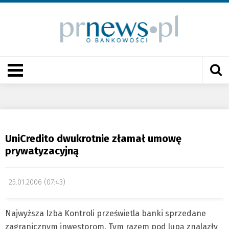
UniCredito dwukrotnie złamał umowę
prywatyzacyjną
25.01.2006 (07:43)
Najwyższa Izba Kontroli prześwietla banki sprzedane
zagranicznym inwestorom. Tym razem pod lupą znalazły