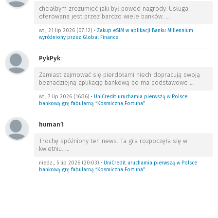
chciałbym zrozumieć jaki był powód nagrody. Usługa
oferowana jest przez bardzo wiele banków.
…
wt., 21 lip 2026 (07:12)
•
Zakup eSIM w aplikacji Banku Millennium
wyróżniony przez Global Finance
PykPyk
:
Zamiast zajmować się pierdołami niech dopracują swoją
beznadziejną aplikację bankową bo ma podstawowe
…
wt., 7 lip 2026 (16:36)
•
UniCredit uruchamia pierwszą w Polsce
bankową grę fabularną “Kosmiczna Fortuna”
human1
:
Trochę spóźniony ten news. Ta gra rozpoczęła się w
kwietniu.
…
niedz., 5 lip 2026 (20:03)
•
UniCredit uruchamia pierwszą w Polsce
bankową grę fabularną “Kosmiczna Fortuna”