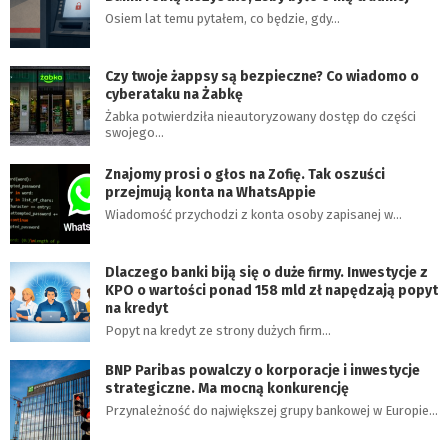
Osiem lat temu pytałem, co będzie, gdy…
Czy twoje żappsy są bezpieczne? Co wiadomo o
cyberataku na Żabkę
Żabka potwierdziła nieautoryzowany dostęp do części
swojego…
Znajomy prosi o głos na Zofię. Tak oszuści
przejmują konta na WhatsAppie
Wiadomość przychodzi z konta osoby zapisanej w…
Dlaczego banki biją się o duże firmy. Inwestycje z
KPO o wartości ponad 158 mld zł napędzają popyt
na kredyt
Popyt na kredyt ze strony dużych firm…
BNP Paribas powalczy o korporacje i inwestycje
strategiczne. Ma mocną konkurencję
Przynależność do największej grupy bankowej w Europie…