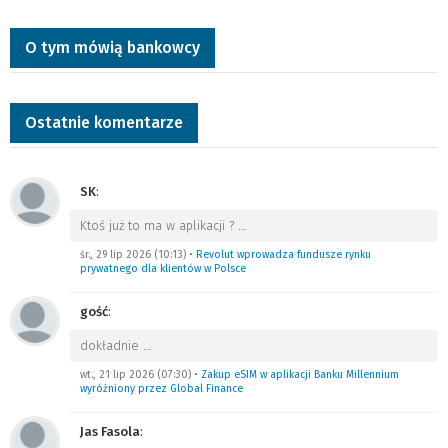
O tym mówią bankowcy
Ostatnie komentarze
SK
:
Ktoś już to ma w aplikacji ?
…
śr., 29 lip 2026 (10:13)
•
Revolut wprowadza fundusze rynku
prywatnego dla klientów w Polsce
gość
:
dokładnie
…
wt., 21 lip 2026 (07:30)
•
Zakup eSIM w aplikacji Banku Millennium
wyróżniony przez Global Finance
Jas Fasola
: