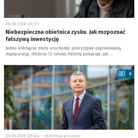
06.08.2026 (20:37)
Niebezpieczna obietnica zysku. Jak rozpoznać
fałszywą inwestycję
Jedno kliknięcie może uruchomić precyzyjnie zaplanowaną
manipulację. Historia 72-letniej Heleny pokazuje, jak …
a
0
06.08.2026 (20:34) –
informacja prasowa