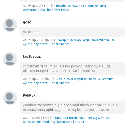
śr., 29 lip 2026 (10:13)
•
Revolut wprowadza fundusze rynku
prywatnego dla klientów w Polsce
gość
:
dokładnie
…
wt., 21 lip 2026 (07:30)
•
Zakup eSIM w aplikacji Banku Millennium
wyróżniony przez Global Finance
Jas Fasola
:
chciałbym zrozumieć jaki był powód nagrody. Usługa
oferowana jest przez bardzo wiele banków.
…
wt., 21 lip 2026 (07:12)
•
Zakup eSIM w aplikacji Banku Millennium
wyróżniony przez Global Finance
PykPyk
:
Zamiast zajmować się pierdołami niech dopracują swoją
beznadziejną aplikację bankową bo ma podstawowe
…
wt., 7 lip 2026 (16:36)
•
UniCredit uruchamia pierwszą w Polsce
bankową grę fabularną “Kosmiczna Fortuna”