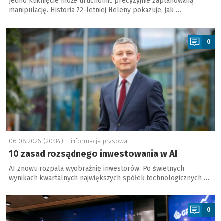
Jedno kliknięcie może uruchomić precyzyjnie zaplanowaną
manipulację. Historia 72-letniej Heleny pokazuje, jak …
a
0
06.08.2026 (20:34) –
informacja prasowa
10 zasad rozsądnego inwestowania w AI
AI znowu rozpala wyobraźnię inwestorów. Po świetnych
wynikach kwartalnych największych spółek technologicznych …
a
0