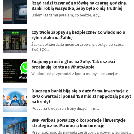
Rząd radzi trzymać gotówkę na czarną godzinę.
Banki robią wszystko, żeby było o nią trudniej
Osiem lat temu pytałem, co będzie, gdy…
Czy twoje żappsy są bezpieczne? Co wiadomo o
cyberataku na Żabkę
Żabka potwierdziła nieautoryzowany dostęp do części
swojego…
Znajomy prosi o głos na Zofię. Tak oszuści
przejmują konta na WhatsAppie
Wiadomość przychodzi z konta osoby zapisanej w…
Dlaczego banki biją się o duże firmy. Inwestycje z
KPO o wartości ponad 158 mld zł napędzają popyt
na kredyt
Popyt na kredyt ze strony dużych firm…
BNP Paribas powalczy o korporacje i inwestycje
strategiczne. Ma mocną konkurencję
Przynależność do największej grupy bankowej w Europie…