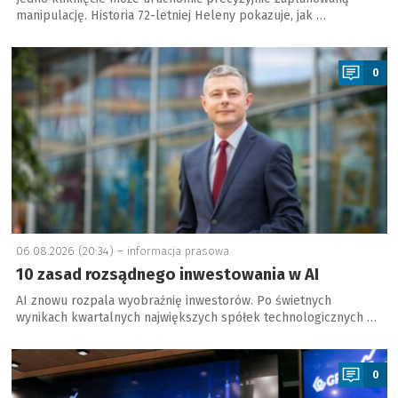
manipulację. Historia 72-letniej Heleny pokazuje, jak …
a
0
06.08.2026 (20:34) –
informacja prasowa
10 zasad rozsądnego inwestowania w AI
AI znowu rozpala wyobraźnię inwestorów. Po świetnych
wynikach kwartalnych największych spółek technologicznych …
a
0