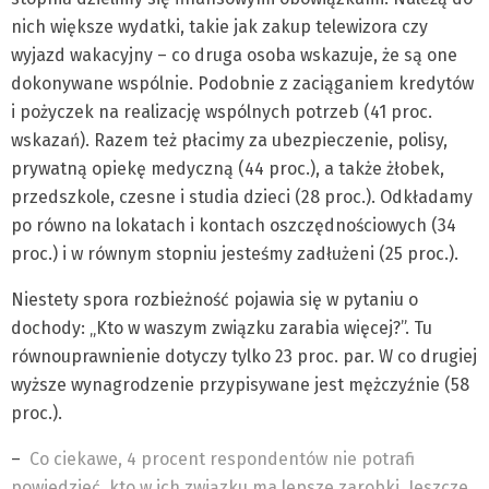
nich większe wydatki, takie jak zakup telewizora czy
wyjazd wakacyjny – co druga osoba wskazuje, że są one
dokonywane wspólnie. Podobnie z zaciąganiem kredytów
i pożyczek na realizację wspólnych potrzeb (41 proc.
wskazań). Razem też płacimy za ubezpieczenie, polisy,
prywatną opiekę medyczną (44 proc.), a także żłobek,
przedszkole, czesne i studia dzieci (28 proc.). Odkładamy
po równo na lokatach i kontach oszczędnościowych (34
proc.) i w równym stopniu jesteśmy zadłużeni (25 proc.).
Niestety spora rozbieżność pojawia się w pytaniu o
dochody: „Kto w waszym związku zarabia więcej?”. Tu
równouprawnienie dotyczy tylko 23 proc. par. W co drugiej
wyższe wynagrodzenie przypisywane jest mężczyźnie (58
proc.).
–
Co ciekawe, 4 procent respondentów nie potrafi
powiedzieć, kto w ich związku ma lepsze zarobki. Jeszcze