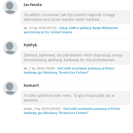
Jas Fasola
:
chciałbym zrozumieć jaki był powód nagrody. Usługa
oferowana jest przez bardzo wiele banków.
…
wt., 21 lip 2026 (07:12)
•
Zakup eSIM w aplikacji Banku Millennium
wyróżniony przez Global Finance
PykPyk
:
Zamiast zajmować się pierdołami niech dopracują swoją
beznadziejną aplikację bankową bo ma podstawowe
…
wt., 7 lip 2026 (16:36)
•
UniCredit uruchamia pierwszą w Polsce
bankową grę fabularną “Kosmiczna Fortuna”
human1
:
Trochę spóźniony ten news. Ta gra rozpoczęła się w
kwietniu.
…
niedz., 5 lip 2026 (20:03)
•
UniCredit uruchamia pierwszą w Polsce
bankową grę fabularną “Kosmiczna Fortuna”