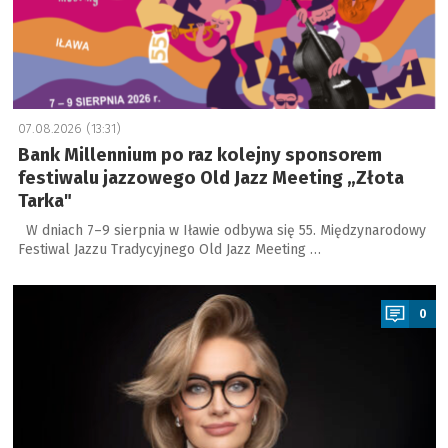
07.08.2026 (13:31)
Bank Millennium po raz kolejny sponsorem
festiwalu jazzowego Old Jazz Meeting „Złota
Tarka"
W dniach 7–9 sierpnia w Iławie odbywa się 55. Międzynarodowy
Festiwal Jazzu Tradycyjnego Old Jazz Meeting …
a
0