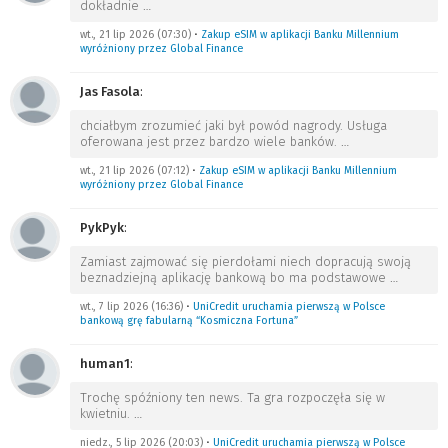
dokładnie
…
wt., 21 lip 2026 (07:30)
•
Zakup eSIM w aplikacji Banku Millennium
wyróżniony przez Global Finance
Jas Fasola
:
chciałbym zrozumieć jaki był powód nagrody. Usługa
oferowana jest przez bardzo wiele banków.
…
wt., 21 lip 2026 (07:12)
•
Zakup eSIM w aplikacji Banku Millennium
wyróżniony przez Global Finance
PykPyk
:
Zamiast zajmować się pierdołami niech dopracują swoją
beznadziejną aplikację bankową bo ma podstawowe
…
wt., 7 lip 2026 (16:36)
•
UniCredit uruchamia pierwszą w Polsce
bankową grę fabularną “Kosmiczna Fortuna”
human1
:
Trochę spóźniony ten news. Ta gra rozpoczęła się w
kwietniu.
…
niedz., 5 lip 2026 (20:03)
•
UniCredit uruchamia pierwszą w Polsce