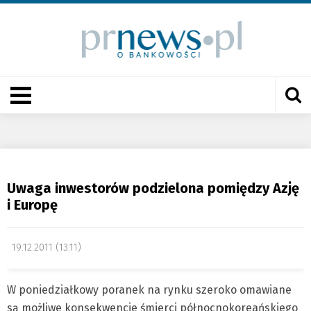
Uwaga inwestorów podzielona pomiędzy Azję
i Europę
19.12.2011 (13:11)
W poniedziałkowy poranek na rynku szeroko omawiane
są możliwe konsekwencje śmierci północnokoreańskiego