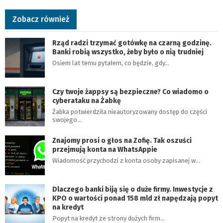
Zobacz również
Rząd radzi trzymać gotówkę na czarną godzinę.
Banki robią wszystko, żeby było o nią trudniej
Osiem lat temu pytałem, co będzie, gdy…
Czy twoje żappsy są bezpieczne? Co wiadomo o
cyberataku na Żabkę
Żabka potwierdziła nieautoryzowany dostęp do części
swojego…
Znajomy prosi o głos na Zofię. Tak oszuści
przejmują konta na WhatsAppie
Wiadomość przychodzi z konta osoby zapisanej w…
Dlaczego banki biją się o duże firmy. Inwestycje z
KPO o wartości ponad 158 mld zł napędzają popyt
na kredyt
Popyt na kredyt ze strony dużych firm…