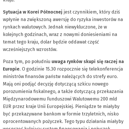
Sytuacja w Korei Północnej
jest czynnikiem, który dziś
wpłynie na zwiększoną awersję do ryzyka inwestorów na
rynkach walutowych. Jednak niewykluczone, że w
kolejnych godzinach, wraz z nowymi doniesieniami na
temat tego kraju, dolar będzie oddawał część
wcześniejszych wzrostów.
Poza tym, po południu
uwaga rynków skupi się raczej na
Europie
. O godzinie 15.30 rozpocznie się telekonferencja
ministrów finansów państw należących do strefy euro.
Mają oni podjąć decyzję dotyczącą szkicu nowego
porozumienia fiskalnego, a także dotyczącą przekazania
Międzynarodowemu Funduszowi Walutowemu 200 mld
EUR przez kraje Unii Europejskiej. Pieniądze te miałyby
być przekazywane bankom w formie trzyletnich, nisko
oprocentowanych pożyczek. Tego typu działania miałyby
wesprzeć kulejący system finansowania i pożyczek