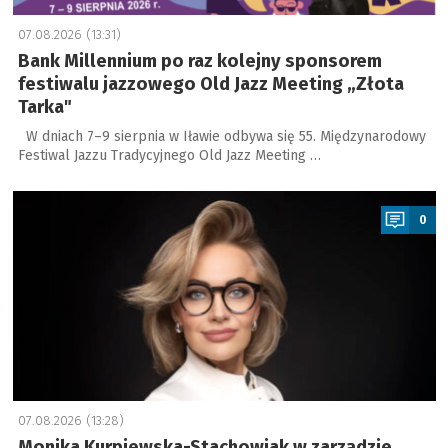
07.08.2026 (13:31)
Bank Millennium po raz kolejny sponsorem
festiwalu jazzowego Old Jazz Meeting „Złota
Tarka"
W dniach 7–9 sierpnia w Iławie odbywa się 55. Międzynarodowy
Festiwal Jazzu Tradycyjnego Old Jazz Meeting …
a
0
07.08.2026 (13:28)
Monika Kurpiewska-Stachowiak w zarządzie