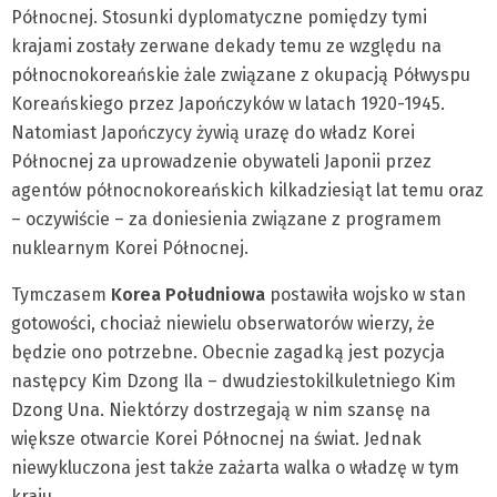
Północnej. Stosunki dyplomatyczne pomiędzy tymi
krajami zostały zerwane dekady temu ze względu na
północnokoreańskie żale związane z okupacją Półwyspu
Koreańskiego przez Japończyków w latach 1920-1945.
Natomiast Japończycy żywią urazę do władz Korei
Północnej za uprowadzenie obywateli Japonii przez
agentów północnokoreańskich kilkadziesiąt lat temu oraz
– oczywiście – za doniesienia związane z programem
nuklearnym Korei Północnej.
Tymczasem
Korea Południowa
postawiła wojsko w stan
gotowości, chociaż niewielu obserwatorów wierzy, że
będzie ono potrzebne. Obecnie zagadką jest pozycja
następcy Kim Dzong Ila – dwudziestokilkuletniego Kim
Dzong Una. Niektórzy dostrzegają w nim szansę na
większe otwarcie Korei Północnej na świat. Jednak
niewykluczona jest także zażarta walka o władzę w tym
kraju.