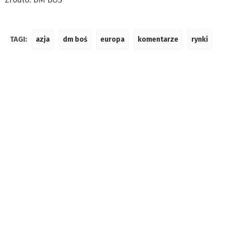
TAGI:
azja
dm boś
europa
komentarze
rynki