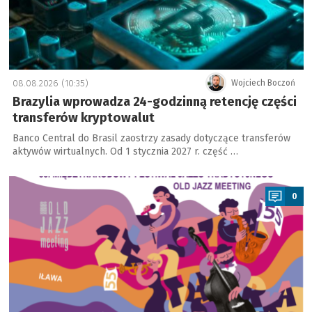
08.08.2026 (10:35)
Wojciech Boczoń
Brazylia wprowadza 24-godzinną retencję części
transferów kryptowalut
Banco Central do Brasil zaostrzy zasady dotyczące transferów
aktywów wirtualnych. Od 1 stycznia 2027 r. część …
a
0