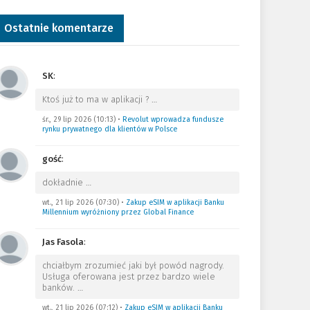
Ostatnie komentarze
SK
:
Ktoś już to ma w aplikacji ?
…
śr., 29 lip 2026 (10:13)
•
Revolut wprowadza fundusze
rynku prywatnego dla klientów w Polsce
gość
:
dokładnie
…
wt., 21 lip 2026 (07:30)
•
Zakup eSIM w aplikacji Banku
Millennium wyróżniony przez Global Finance
Jas Fasola
:
chciałbym zrozumieć jaki był powód nagrody.
Usługa oferowana jest przez bardzo wiele
banków.
…
wt., 21 lip 2026 (07:12)
•
Zakup eSIM w aplikacji Banku