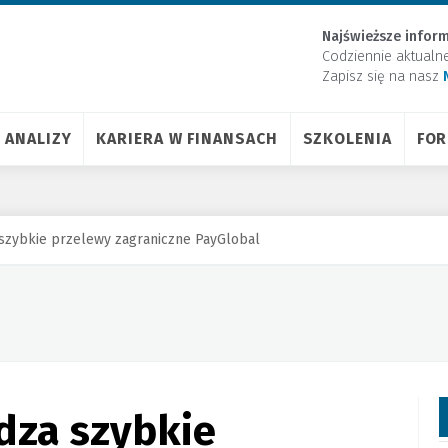
Najświeższe inform
Codziennie aktualn
Zapisz się na nasz
ANALIZY
KARIERA W FINANSACH
SZKOLENIA
FO
zybkie przelewy zagraniczne PayGlobal
za szybkie