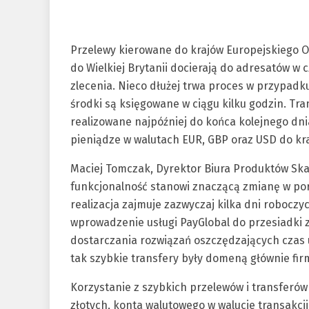
Przelewy kierowane do krajów Europejskiego 
do Wielkiej Brytanii docierają do adresatów w
zlecenia
.
Nieco dłużej trwa proces w przypadku
środki są księgowane w ciągu kilku godzin
.
Tra
realizowane najpóźniej do końca kolejnego dn
pieniądze w walutach EUR, GBP oraz USD do kraj
Maciej Tomczak, Dyrektor Biura Produktów Sk
funkcjonalność stanowi znaczącą zmianę w po
realizacja zajmuje zazwyczaj kilka dni roboczy
wprowadzenie usługi PayGlobal do przesiadki z
dostarczania rozwiązań oszczędzających czas
tak szybkie transfery były domeną głównie firm
Korzystanie z szybkich przelewów i transferó
złotych, konta walutowego w walucie transakcj