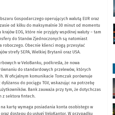
Obszaru Gospodarczego operujących walutą EUR oraz
 czasie od kilku do maksymalnie 30 minut od momentu
 krajów EOG, które nie przyjęły wspólnej waluty – tam
nsfery do Stanów Zjednoczonych są natomiast
ia roboczego
.
Obecnie klienci mogą przesyłać
ów strefy SEPA, Wielkiej Brytanii oraz USA
.
arbowych w VeloBanku, podkreśla, że nowa
równaniu do standardowych przelewów, których
ch
.
W oficjalnym komunikacie Tomczak porównuje
 dyliżansu do pociągu TGV, wskazując na potrzebę
 użytkowników
.
Bank zauważa przy tym, że dotychczas
 z sektora fintech
.
w na kartę wymaga posiadania konta osobistego w
i oraz dostępu do usługi VeloKantor
.
W przypadku