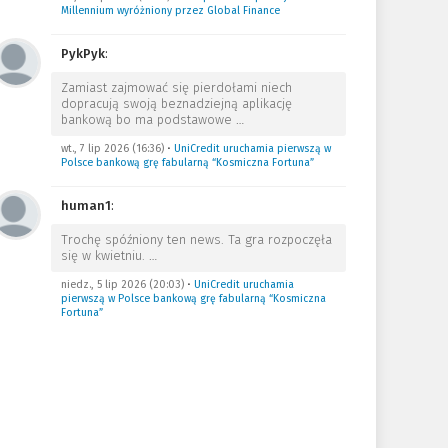
Millennium wyróżniony przez Global Finance
PykPyk
:
Zamiast zajmować się pierdołami niech
dopracują swoją beznadziejną aplikację
bankową bo ma podstawowe
…
wt., 7 lip 2026 (16:36)
•
UniCredit uruchamia pierwszą w
Polsce bankową grę fabularną “Kosmiczna Fortuna”
human1
:
Trochę spóźniony ten news. Ta gra rozpoczęła
się w kwietniu.
…
niedz., 5 lip 2026 (20:03)
•
UniCredit uruchamia
pierwszą w Polsce bankową grę fabularną “Kosmiczna
Fortuna”