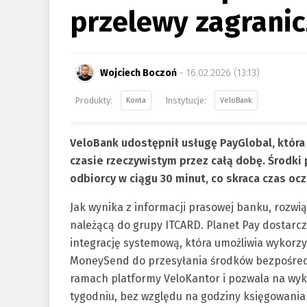
przelewy zagrani
Wojciech Boczoń
- 16.02.2026 (13:13)
Konta
VeloBank
VeloBank udostępnił usługę PayGlobal, która
czasie rzeczywistym przez całą dobę
.
Środki 
odbiorcy w ciągu 30 minut, co skraca czas o
Jak wynika z informacji prasowej banku, rozwią
należącą do grupy ITCARD
.
Planet Pay dostarcz
integrację systemową, która umożliwia wykorzy
MoneySend do przesyłania środków bezpośredn
ramach platformy VeloKantor i pozwala na wyk
tygodniu, bez względu na godziny księgowani