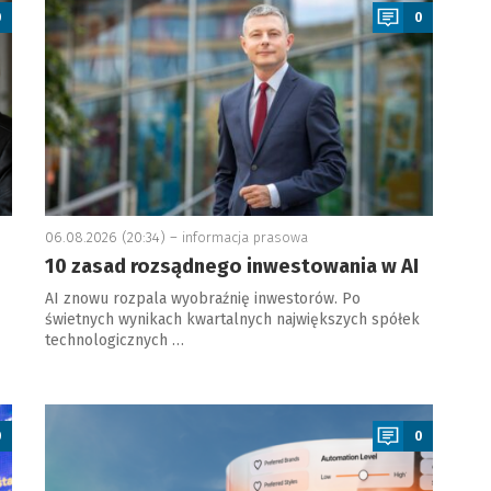
0
0
06.08.2026 (20:34) –
informacja prasowa
10 zasad rozsądnego inwestowania w AI
AI znowu rozpala wyobraźnię inwestorów. Po
świetnych wynikach kwartalnych największych spółek
technologicznych …
a
0
0