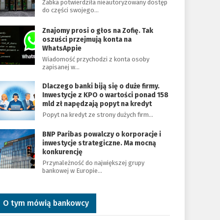
Żabka potwierdziła nieautoryzowany dostęp
do części swojego…
Znajomy prosi o głos na Zofię. Tak
oszuści przejmują konta na
WhatsAppie
Wiadomość przychodzi z konta osoby
zapisanej w…
Dlaczego banki biją się o duże firmy.
Inwestycje z KPO o wartości ponad 158
mld zł napędzają popyt na kredyt
Popyt na kredyt ze strony dużych firm…
BNP Paribas powalczy o korporacje i
inwestycje strategiczne. Ma mocną
konkurencję
Przynależność do największej grupy
bankowej w Europie…
O tym mówią bankowcy