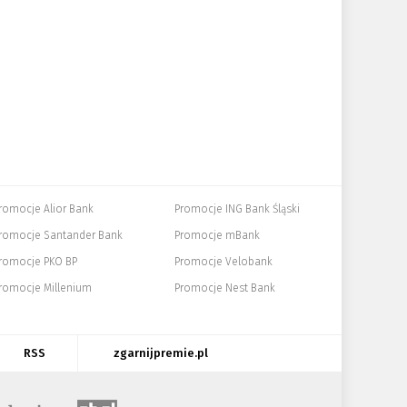
romocje Alior Bank
Promocje ING Bank Śląski
romocje Santander Bank
Promocje mBank
romocje PKO BP
Promocje Velobank
romocje Millenium
Promocje Nest Bank
RSS
zgarnijpremie.pl