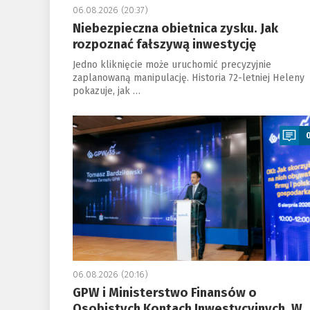
06.08.2026 (20:37)
Niebezpieczna obietnica zysku. Jak
rozpoznać fałszywą inwestycję
Jedno kliknięcie może uruchomić precyzyjnie
zaplanowaną manipulację. Historia 72-letniej Heleny
pokazuje, jak …
a
06.08.2026 (20:16)
GPW i Ministerstwo Finansów o
Osobistych Kontach Inwestycyjnych. W