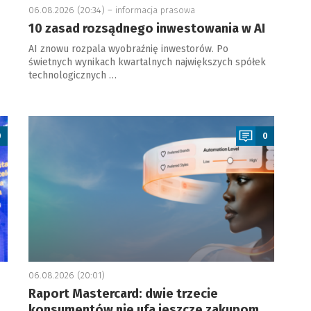
06.08.2026 (20:34) –
informacja prasowa
10 zasad rozsądnego inwestowania w AI
AI znowu rozpala wyobraźnię inwestorów. Po
świetnych wynikach kwartalnych największych spółek
technologicznych …
a
0
0
06.08.2026 (20:01)
Raport Mastercard: dwie trzecie
konsumentów nie ufa jeszcze zakupom