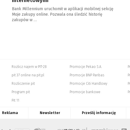
internetowymi
Bank Millennium uruchomił w aplikacji mobilnej sekcję
Moje zakupy online. Pozwala ona śledzić historię
zakupów w …
Rozlicz najem w PIT-28
Promocje Pekao S.A.
P
pit 37 online na pit.pl
Promocje BNP Paribas
P
Rozliczenie pit
Promocje Citi Handlowy
P
Program pit
Promocje bankowe
P
Pit 11
Reklama
Newsletter
Prześlij informację