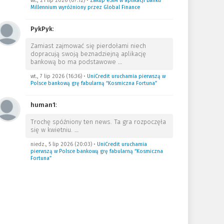
wt., 21 lip 2026 (07:12)
•
Zakup eSIM w aplikacji Banku
Millennium wyróżniony przez Global Finance
PykPyk
:
Zamiast zajmować się pierdołami niech
dopracują swoją beznadziejną aplikację
bankową bo ma podstawowe
…
wt., 7 lip 2026 (16:36)
•
UniCredit uruchamia pierwszą w
Polsce bankową grę fabularną “Kosmiczna Fortuna”
human1
:
Trochę spóźniony ten news. Ta gra rozpoczęła
się w kwietniu.
…
niedz., 5 lip 2026 (20:03)
•
UniCredit uruchamia
pierwszą w Polsce bankową grę fabularną “Kosmiczna
Fortuna”