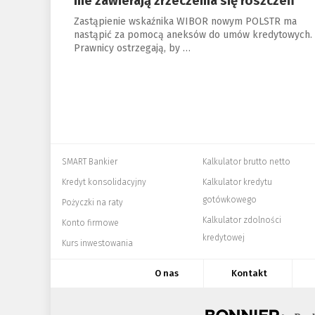
nie zawierają zrzeczenia się roszczeń
Zastąpienie wskaźnika WIBOR nowym POLSTR ma
nastąpić za pomocą aneksów do umów kredytowych.
Prawnicy ostrzegają, by …
SMART Bankier
Kalkulator brutto netto
Kredyt konsolidacyjny
Kalkulator kredytu
gotówkowego
Pożyczki na raty
Kalkulator zdolności
Konto firmowe
kredytowej
Kurs inwestowania
O nas
Kontakt