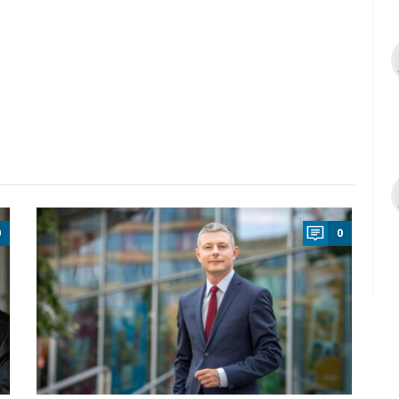
a
0
0