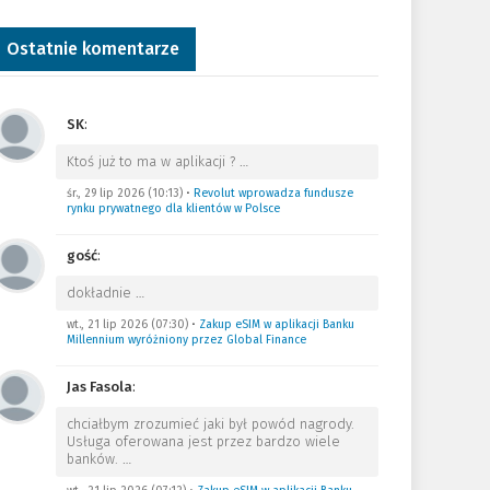
Ostatnie komentarze
SK
:
Ktoś już to ma w aplikacji ?
…
śr., 29 lip 2026 (10:13)
•
Revolut wprowadza fundusze
rynku prywatnego dla klientów w Polsce
gość
:
dokładnie
…
wt., 21 lip 2026 (07:30)
•
Zakup eSIM w aplikacji Banku
Millennium wyróżniony przez Global Finance
Jas Fasola
:
chciałbym zrozumieć jaki był powód nagrody.
Usługa oferowana jest przez bardzo wiele
banków.
…