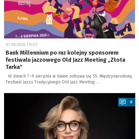
07.08.2026 (13:31)
Bank Millennium po raz kolejny sponsorem
festiwalu jazzowego Old Jazz Meeting „Złota
Tarka"
W dniach 7–9 sierpnia w Iławie odbywa się 55. Międzynarodowy
Festiwal Jazzu Tradycyjnego Old Jazz Meeting …
a
0