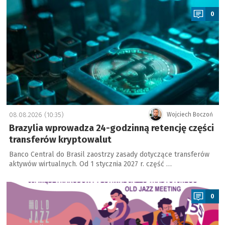
0
08.08.2026 (10:35)
Wojciech Boczoń
Brazylia wprowadza 24-godzinną retencję części
transferów kryptowalut
Banco Central do Brasil zaostrzy zasady dotyczące transferów
aktywów wirtualnych. Od 1 stycznia 2027 r. część …
a
0