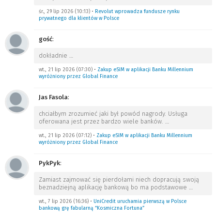
śr., 29 lip 2026 (10:13)
•
Revolut wprowadza fundusze rynku
prywatnego dla klientów w Polsce
gość
:
dokładnie
…
wt., 21 lip 2026 (07:30)
•
Zakup eSIM w aplikacji Banku Millennium
wyróżniony przez Global Finance
Jas Fasola
:
chciałbym zrozumieć jaki był powód nagrody. Usługa
oferowana jest przez bardzo wiele banków.
…
wt., 21 lip 2026 (07:12)
•
Zakup eSIM w aplikacji Banku Millennium
wyróżniony przez Global Finance
PykPyk
:
Zamiast zajmować się pierdołami niech dopracują swoją
beznadziejną aplikację bankową bo ma podstawowe
…
wt., 7 lip 2026 (16:36)
•
UniCredit uruchamia pierwszą w Polsce
bankową grę fabularną “Kosmiczna Fortuna”