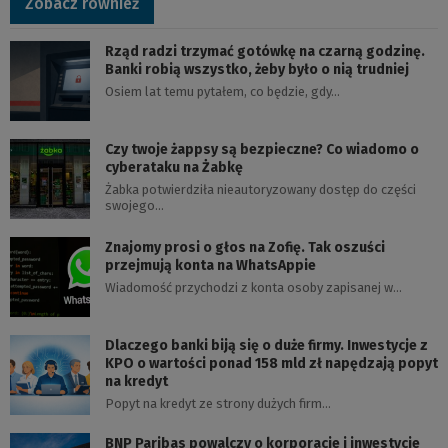
Zobacz również
Rząd radzi trzymać gotówkę na czarną godzinę.
Banki robią wszystko, żeby było o nią trudniej
Osiem lat temu pytałem, co będzie, gdy…
Czy twoje żappsy są bezpieczne? Co wiadomo o
cyberataku na Żabkę
Żabka potwierdziła nieautoryzowany dostęp do części
swojego…
Znajomy prosi o głos na Zofię. Tak oszuści
przejmują konta na WhatsAppie
Wiadomość przychodzi z konta osoby zapisanej w…
Dlaczego banki biją się o duże firmy. Inwestycje z
KPO o wartości ponad 158 mld zł napędzają popyt
na kredyt
Popyt na kredyt ze strony dużych firm…
BNP Paribas powalczy o korporacje i inwestycje