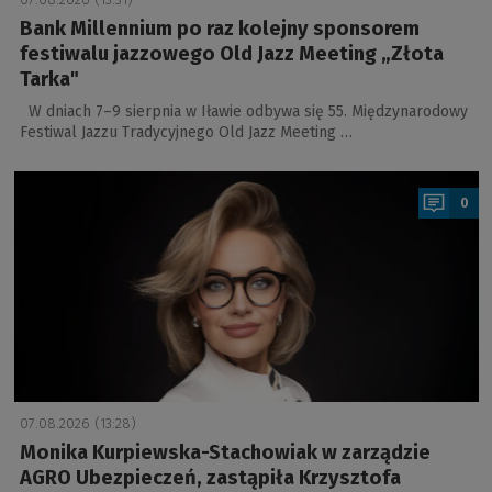
Bank Millennium po raz kolejny sponsorem
festiwalu jazzowego Old Jazz Meeting „Złota
Tarka"
W dniach 7–9 sierpnia w Iławie odbywa się 55. Międzynarodowy
Festiwal Jazzu Tradycyjnego Old Jazz Meeting …
a
0
07.08.2026 (13:28)
Monika Kurpiewska-Stachowiak w zarządzie
AGRO Ubezpieczeń, zastąpiła Krzysztofa