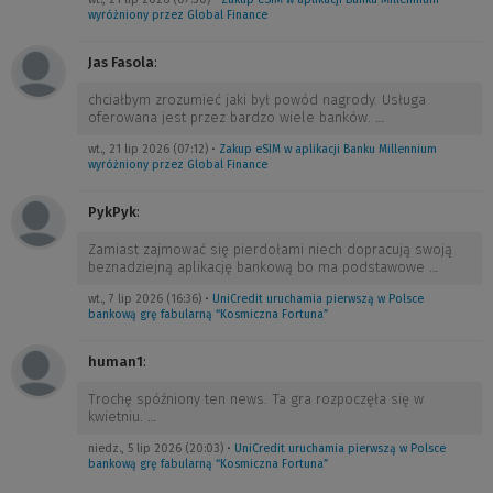
wyróżniony przez Global Finance
Jas Fasola
:
chciałbym zrozumieć jaki był powód nagrody. Usługa
oferowana jest przez bardzo wiele banków.
…
wt., 21 lip 2026 (07:12)
•
Zakup eSIM w aplikacji Banku Millennium
wyróżniony przez Global Finance
PykPyk
:
Zamiast zajmować się pierdołami niech dopracują swoją
beznadziejną aplikację bankową bo ma podstawowe
…
wt., 7 lip 2026 (16:36)
•
UniCredit uruchamia pierwszą w Polsce
bankową grę fabularną “Kosmiczna Fortuna”
human1
:
Trochę spóźniony ten news. Ta gra rozpoczęła się w
kwietniu.
…
niedz., 5 lip 2026 (20:03)
•
UniCredit uruchamia pierwszą w Polsce
bankową grę fabularną “Kosmiczna Fortuna”