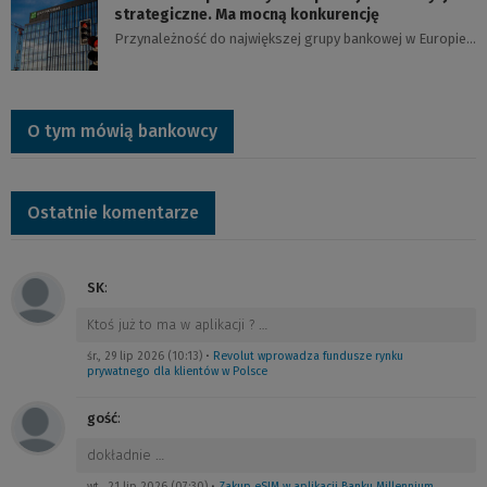
strategiczne. Ma mocną konkurencję
Przynależność do największej grupy bankowej w Europie…
O tym mówią bankowcy
Ostatnie komentarze
SK
:
Ktoś już to ma w aplikacji ?
…
śr., 29 lip 2026 (10:13)
•
Revolut wprowadza fundusze rynku
prywatnego dla klientów w Polsce
gość
:
dokładnie
…
wt., 21 lip 2026 (07:30)
•
Zakup eSIM w aplikacji Banku Millennium