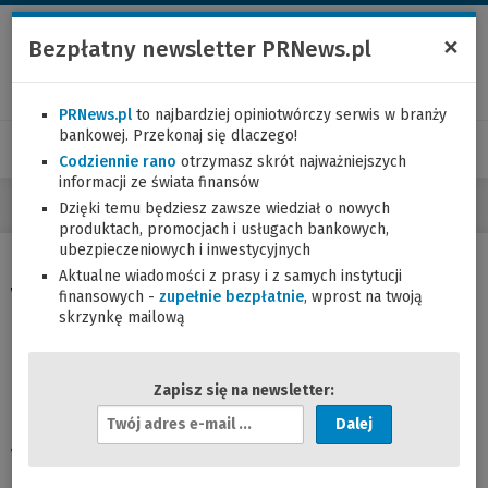
×
Bezpłatny newsletter PRNews.pl
PRNews.pl
to najbardziej opiniotwórczy serwis w branży
bankowej. Przekonaj się dlaczego!
Codziennie rano
otrzymasz skrót najważniejszych
informacji ze świata finansów
Dzięki temu będziesz zawsze wiedział o nowych
produktach, promocjach i usługach bankowych,
ubezpieczeniowych i inwestycyjnych
Aktualne wiadomości z prasy i z samych instytucji
Volkswagen Bank wprowadził promocję na
finansowych -
zupełnie bezpłatnie
, wprost na twoją
kredyt na klasyka
skrzynkę mailową
31.08.2021 (17:36)
informacja prasowa
Zapisz się na newsletter:
A
d
Volkswagen Bank wprowadził promocję kredytu dla
r
miłośników klasycznych pojazdów, którzy planują zakup