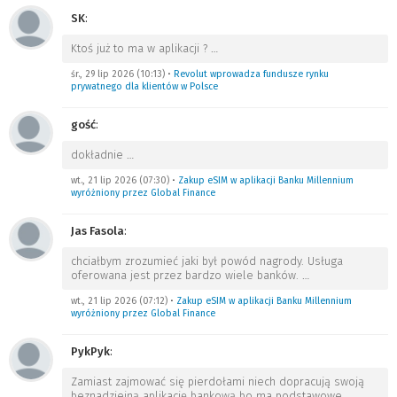
SK
:
Ktoś już to ma w aplikacji ?
…
śr., 29 lip 2026 (10:13)
•
Revolut wprowadza fundusze rynku
prywatnego dla klientów w Polsce
gość
:
dokładnie
…
wt., 21 lip 2026 (07:30)
•
Zakup eSIM w aplikacji Banku Millennium
wyróżniony przez Global Finance
Jas Fasola
:
chciałbym zrozumieć jaki był powód nagrody. Usługa
oferowana jest przez bardzo wiele banków.
…
wt., 21 lip 2026 (07:12)
•
Zakup eSIM w aplikacji Banku Millennium
wyróżniony przez Global Finance
PykPyk
:
Zamiast zajmować się pierdołami niech dopracują swoją
beznadziejną aplikację bankową bo ma podstawowe
…