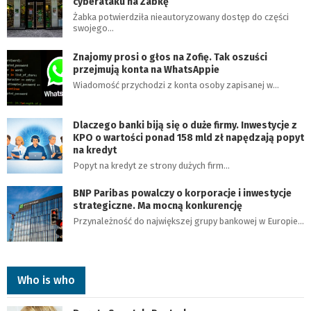
cyberataku na Żabkę
Żabka potwierdziła nieautoryzowany dostęp do części
swojego…
Znajomy prosi o głos na Zofię. Tak oszuści
przejmują konta na WhatsAppie
Wiadomość przychodzi z konta osoby zapisanej w…
Dlaczego banki biją się o duże firmy. Inwestycje z
KPO o wartości ponad 158 mld zł napędzają popyt
na kredyt
Popyt na kredyt ze strony dużych firm…
BNP Paribas powalczy o korporacje i inwestycje
strategiczne. Ma mocną konkurencję
Przynależność do największej grupy bankowej w Europie…
Who is who