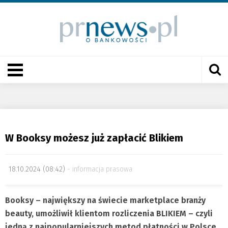
W Booksy możesz już zapłacić Blikiem
18.10.2024 (08:42)
informacja prasowa
Booksy – największy na świecie marketplace branży
beauty, umożliwił klientom rozliczenia BLIKIEM – czyli
jedną z najpopularniejszych metod płatności w Polsce.