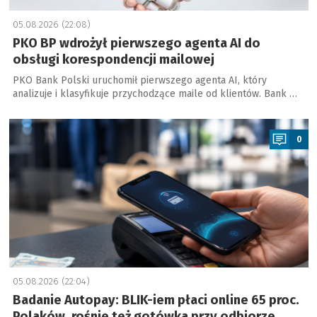
05.08.2026 (22:08)
PKO BP wdrożył pierwszego agenta AI do
obsługi korespondencji mailowej
PKO Bank Polski uruchomił pierwszego agenta AI, który
analizuje i klasyfikuje przychodzące maile od klientów. Bank …
a
0
05.08.2026 (22:04)
Badanie Autopay: BLIK-iem płaci online 65 proc.
Polaków, rośnie też gotówka przy odbiorze