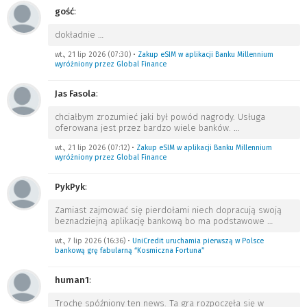
gość
:
dokładnie
…
wt., 21 lip 2026 (07:30)
•
Zakup eSIM w aplikacji Banku Millennium
wyróżniony przez Global Finance
Jas Fasola
:
chciałbym zrozumieć jaki był powód nagrody. Usługa
oferowana jest przez bardzo wiele banków.
…
wt., 21 lip 2026 (07:12)
•
Zakup eSIM w aplikacji Banku Millennium
wyróżniony przez Global Finance
PykPyk
:
Zamiast zajmować się pierdołami niech dopracują swoją
beznadziejną aplikację bankową bo ma podstawowe
…
wt., 7 lip 2026 (16:36)
•
UniCredit uruchamia pierwszą w Polsce
bankową grę fabularną “Kosmiczna Fortuna”
human1
:
Trochę spóźniony ten news. Ta gra rozpoczęła się w