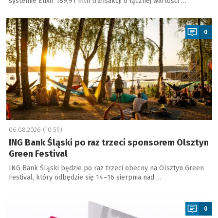
systemie Elixir 189,91 mln transakcji o łącznej wartości …
a
0
06.08.2026 (10:59)
ING Bank Śląski po raz trzeci sponsorem Olsztyn
Green Festival
ING Bank Śląski będzie po raz trzeci obecny na Olsztyn Green
Festival, który odbędzie się 14–16 sierpnia nad …
a
0