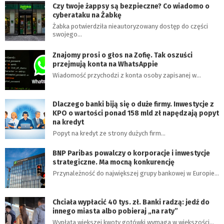
Czy twoje żappsy są bezpieczne? Co wiadomo o
cyberataku na Żabkę
Żabka potwierdziła nieautoryzowany dostęp do części
swojego…
Znajomy prosi o głos na Zofię. Tak oszuści
przejmują konta na WhatsAppie
Wiadomość przychodzi z konta osoby zapisanej w…
Dlaczego banki biją się o duże firmy. Inwestycje z
KPO o wartości ponad 158 mld zł napędzają popyt
na kredyt
Popyt na kredyt ze strony dużych firm…
BNP Paribas powalczy o korporacje i inwestycje
strategiczne. Ma mocną konkurencję
Przynależność do największej grupy bankowej w Europie…
Chciała wypłacić 40 tys. zł. Banki radzą: jedź do
innego miasta albo pobieraj „na raty”
Wypłata większej kwoty gotówki wymaga w większości…