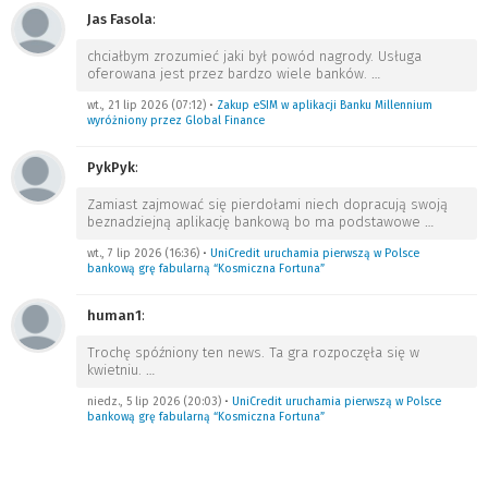
Jas Fasola
:
chciałbym zrozumieć jaki był powód nagrody. Usługa
oferowana jest przez bardzo wiele banków.
…
wt., 21 lip 2026 (07:12)
•
Zakup eSIM w aplikacji Banku Millennium
wyróżniony przez Global Finance
PykPyk
:
Zamiast zajmować się pierdołami niech dopracują swoją
beznadziejną aplikację bankową bo ma podstawowe
…
wt., 7 lip 2026 (16:36)
•
UniCredit uruchamia pierwszą w Polsce
bankową grę fabularną “Kosmiczna Fortuna”
human1
:
Trochę spóźniony ten news. Ta gra rozpoczęła się w
kwietniu.
…
niedz., 5 lip 2026 (20:03)
•
UniCredit uruchamia pierwszą w Polsce
bankową grę fabularną “Kosmiczna Fortuna”