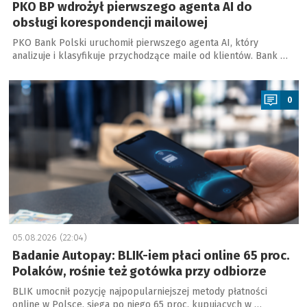
PKO BP wdrożył pierwszego agenta AI do
obsługi korespondencji mailowej
PKO Bank Polski uruchomił pierwszego agenta AI, który
analizuje i klasyfikuje przychodzące maile od klientów. Bank …
a
0
05.08.2026 (22:04)
Badanie Autopay: BLIK-iem płaci online 65 proc.
Polaków, rośnie też gotówka przy odbiorze
BLIK umocnił pozycję najpopularniejszej metody płatności
online w Polsce, sięga po niego 65 proc. kupujących w …