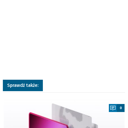
Sprawdź także:
a
0