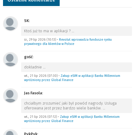
SK
:
Ktoś już to ma w aplikacji ?
…
śr., 29 lip 2026 (10:13)
•
Revolut wprowadza fundusze rynku
prywatnego dla klientów w Polsce
gość
:
dokładnie
…
wt., 21 lip 2026 (07:30)
•
Zakup eSIM w aplikacji Banku Millennium
wyróżniony przez Global Finance
Jas Fasola
:
chciałbym zrozumieć jaki był powód nagrody. Usługa
oferowana jest przez bardzo wiele banków.
…
wt., 21 lip 2026 (07:12)
•
Zakup eSIM w aplikacji Banku Millennium
wyróżniony przez Global Finance
PykPyk
: