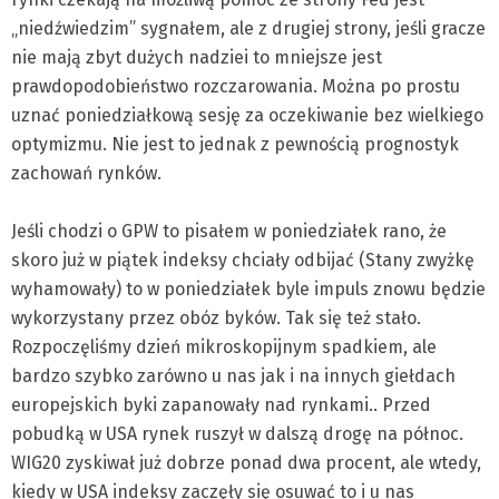
„niedźwiedzim” sygnałem, ale z drugiej strony, jeśli gracze
nie mają zbyt dużych nadziei to mniejsze jest
prawdopodobieństwo rozczarowania. Można po prostu
uznać poniedziałkową sesję za oczekiwanie bez wielkiego
optymizmu. Nie jest to jednak z pewnością prognostyk
zachowań rynków.
Jeśli chodzi o GPW to pisałem w poniedziałek rano, że
skoro już w piątek indeksy chciały odbijać (Stany zwyżkę
wyhamowały) to w poniedziałek byle impuls znowu będzie
wykorzystany przez obóz byków. Tak się też stało.
Rozpoczęliśmy dzień mikroskopijnym spadkiem, ale
bardzo szybko zarówno u nas jak i na innych giełdach
europejskich byki zapanowały nad rynkami.. Przed
pobudką w USA rynek ruszył w dalszą drogę na północ.
WIG20 zyskiwał już dobrze ponad dwa procent, ale wtedy,
kiedy w USA indeksy zaczęły się osuwać to i u nas