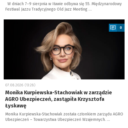
W dniach 7–9 sierpnia w Iławie odbywa się 55. Międzynarodowy
Festiwal Jazzu Tradycyjnego Old Jazz Meeting …
a
0
07.08.2026 (13:28)
Monika Kurpiewska-Stachowiak w zarządzie
AGRO Ubezpieczeń, zastąpiła Krzysztofa
Łyskawę
Monika Kurpiewska-Stachowiak została członkiem zarządu AGRO
Ubezpieczeń – Towarzystwa Ubezpieczeń Wzajemnych. …