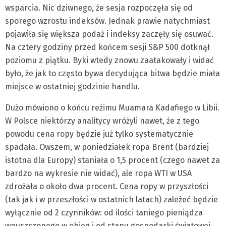
wsparcia. Nic dziwnego, że sesja rozpoczęła się od
sporego wzrostu indeksów. Jednak prawie natychmiast
pojawiła się większa podaż i indeksy zaczęły się osuwać.
Na cztery godziny przed końcem sesji S&P 500 dotknął
poziomu z piątku. Byki wtedy znowu zaatakowały i widać
było, że jak to często bywa decydująca bitwa będzie miała
miejsce w ostatniej godzinie handlu.
Dużo mówiono o końcu reżimu Muamara Kadafiego w Libii.
W Polsce niektórzy analitycy wróżyli nawet, że z tego
powodu cena ropy będzie już tylko systematycznie
spadała. Owszem, w poniedziałek ropa Brent (bardziej
istotna dla Europy) staniała o 1,5 procent (czego nawet za
bardzo na wykresie nie widać), ale ropa WTI w USA
zdrożała o około dwa procent. Cena ropy w przyszłości
(tak jak i w przeszłości w ostatnich latach) zależeć będzie
wyłącznie od 2 czynników: od ilości taniego pieniądza
wpuszczonego w obieg i od stanu gospodarki światowej.