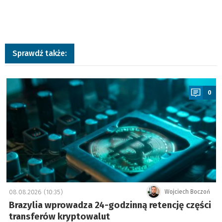
Sprawdź także:
a
0
08.08.2026 (10:35)
Wojciech Boczoń
Brazylia wprowadza 24-godzinną retencję części
transferów kryptowalut