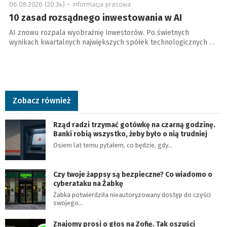
06.08.2026 (20:34) –
informacja prasowa
10 zasad rozsądnego inwestowania w AI
AI znowu rozpala wyobraźnię inwestorów. Po świetnych
wynikach kwartalnych największych spółek technologicznych …
Zobacz również
Rząd radzi trzymać gotówkę na czarną godzinę.
Banki robią wszystko, żeby było o nią trudniej
Osiem lat temu pytałem, co będzie, gdy…
Czy twoje żappsy są bezpieczne? Co wiadomo o
cyberataku na Żabkę
Żabka potwierdziła nieautoryzowany dostęp do części
swojego…
Znajomy prosi o głos na Zofię. Tak oszuści