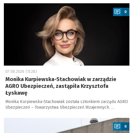
a
0
07.08.2026 (13:28)
Monika Kurpiewska-Stachowiak w zarządzie
AGRO Ubezpieczeń, zastąpiła Krzysztofa
Łyskawę
Monika Kurpiewska-Stachowiak została członkiem zarządu AGRO
Ubezpieczeń – Towarzystwa Ubezpieczeń Wzajemnych. …
a
0