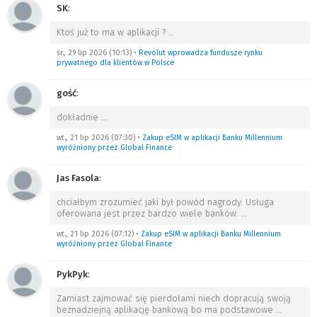
SK
:
Ktoś już to ma w aplikacji ?
…
śr., 29 lip 2026 (10:13)
•
Revolut wprowadza fundusze rynku
prywatnego dla klientów w Polsce
gość
:
dokładnie
…
wt., 21 lip 2026 (07:30)
•
Zakup eSIM w aplikacji Banku Millennium
wyróżniony przez Global Finance
Jas Fasola
:
chciałbym zrozumieć jaki był powód nagrody. Usługa
oferowana jest przez bardzo wiele banków.
…
wt., 21 lip 2026 (07:12)
•
Zakup eSIM w aplikacji Banku Millennium
wyróżniony przez Global Finance
PykPyk
:
Zamiast zajmować się pierdołami niech dopracują swoją
beznadziejną aplikację bankową bo ma podstawowe
…