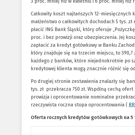
3 proc. mniej niż w kwietniu i 6 proc. mniej niż 
Całkowity koszt najtańszych 12-miesięcznych k
małżeństwo o całkowitych dochodach 5 tys. zł n
płacić ING Bank Śląski, który oferuje „Pożyczk
proc. i bez prowizji oraz ubezpieczenia. Jej kos
zapłacić za kredyt gotówkowy w Banku Zachod
który znajduje się na trzecim miejscu, to 390,7 
każdego z banków, które niejednokrotnie po s
kredytowej klienta mogą znacznie różnić się 
Po drugiej stronie zestawienia znalazły się ban
tys. zł przekracza 750 zł. Wspólną cechą ofer
prowizja i oprocentowanie nominalne przekracz
rzeczywista roczna stopa oprocentowania (
RR
Oferta rocznych kredytów gotówkowych na 5 t