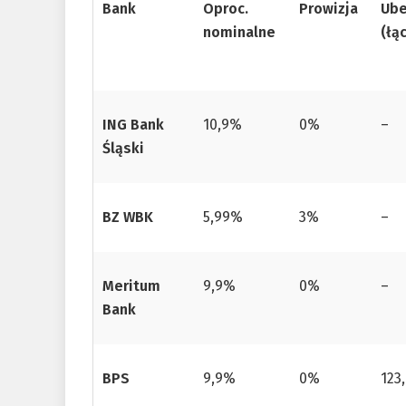
Bank
Oproc.
Prowizja
Ube
nominalne
(łą
ING Bank
10,9%
0%
–
Śląski
BZ WBK
5,99%
3%
–
Meritum
9,9%
0%
–
Bank
BPS
9,9%
0%
123,