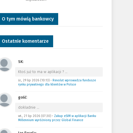
O tym mówią bankowcy
Ostatnie komentarze
SK
:
Ktoś już to ma w aplikacji ?
…
śr., 29 lip 2026 (10:13)
•
Revolut wprowadza fundusze
rynku prywatnego dla klientów w Polsce
gość
:
dokładnie
…
wt., 21 lip 2026 (07:30)
•
Zakup eSIM w aplikacji Banku
Millennium wyróżniony przez Global Finance
Jas Fasola
: