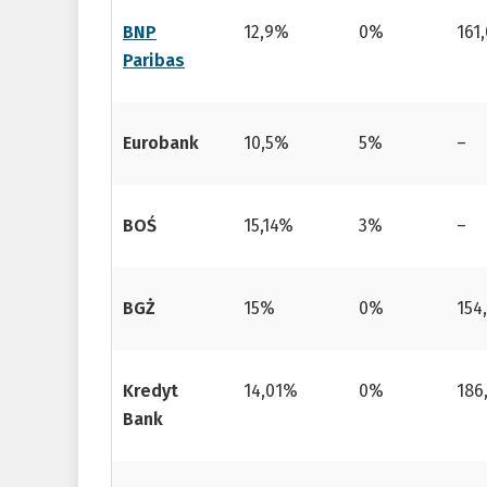
BNP
12,9%
0%
161,
Paribas
Eurobank
10,5%
5%
–
BOŚ
15,14%
3%
–
BGŻ
15%
0%
154,
Kredyt
14,01%
0%
186,
Bank