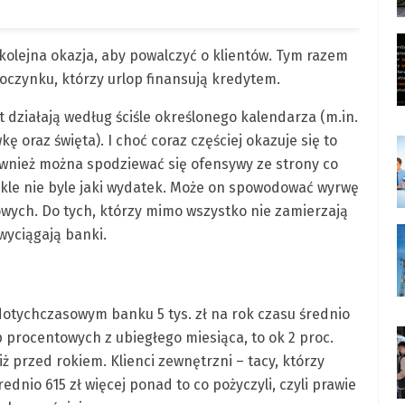
olejna okazja, aby powalczyć o klientów. Tym razem
poczynku, którzy urlop finansują kredytem.
 działają według ściśle określonego kalendarza (m.in.
 oraz święta). I choć coraz częściej okazuje się to
wnież można spodziewać się ofensywy ze strony co
wykle nie byle jaki wydatek. Może on spowodować wyrwę
ch. Do tych, którzy mimo wszystko nie zamierzają
wyciągają banki.
dotychczasowym banku 5 tys. zł na rok czasu średnio
 procentowych z ubiegłego miesiąca, to ok 2 proc.
niż przed rokiem. Klienci zewnętrzni – tacy, którzy
nio 615 zł więcej ponad to co pożyczyli, czyli prawie