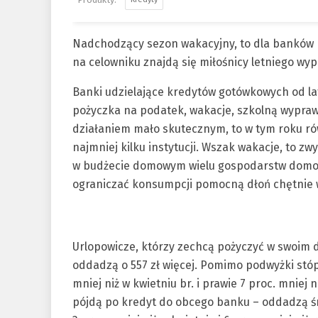
Nadchodzący sezon wakacyjny, to dla banków k
na celowniku znajdą się miłośnicy letniego wy
Banki udzielające kredytów gotówkowych od lat
pożyczka na podatek, wakacje, szkolną wyprawkę
działaniem mało skutecznym, to w tym roku ró
najmniej kilku instytucji. Wszak wakacje, to z
w budżecie domowym wielu gospodarstw domowy
ograniczać konsumpcji pomocną dłoń chętnie 
Urlopowicze, którzy zechcą pożyczyć w swoim 
oddadzą o 557 zł więcej. Pomimo podwyżki stóp
mniej niż w kwietniu br. i prawie 7 proc. mniej 
pójdą po kredyt do obcego banku – oddadzą śred