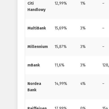
Citi
12,99%
1%
–
Handlowy
MultiBank
15,69%
3%
–
Millennium
15,87%
3%
–
mBank
11,6%
3%
128,
Nordea
14,99%
4%
–
Bank
Raiffeisen
17,99%
0%
154,