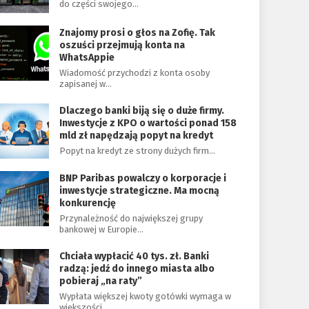
do części swojego…
Znajomy prosi o głos na Zofię. Tak
oszuści przejmują konta na
WhatsAppie
Wiadomość przychodzi z konta osoby
zapisanej w…
Dlaczego banki biją się o duże firmy.
Inwestycje z KPO o wartości ponad 158
mld zł napędzają popyt na kredyt
Popyt na kredyt ze strony dużych firm…
BNP Paribas powalczy o korporacje i
inwestycje strategiczne. Ma mocną
konkurencję
Przynależność do największej grupy
bankowej w Europie…
Chciała wypłacić 40 tys. zł. Banki
radzą: jedź do innego miasta albo
pobieraj „na raty”
Wypłata większej kwoty gotówki wymaga w
większości…