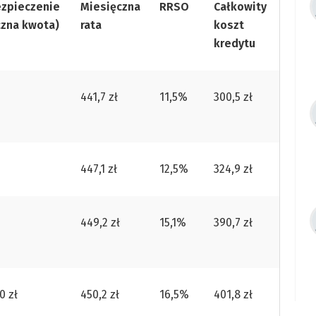
zpieczenie
Miesięczna
RRSO
Całkowity
czna kwota)
rata
koszt
kredytu
441,7 zł
11,5%
300,5 zł
447,1 zł
12,5%
324,9 zł
449,2 zł
15,1%
390,7 zł
0 zł
450,2 zł
16,5%
401,8 zł