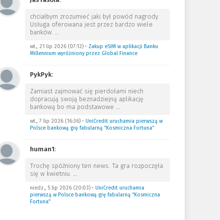
chciałbym zrozumieć jaki był powód nagrody.
Usługa oferowana jest przez bardzo wiele
banków.
…
wt., 21 lip 2026 (07:12)
•
Zakup eSIM w aplikacji Banku
Millennium wyróżniony przez Global Finance
PykPyk
:
Zamiast zajmować się pierdołami niech
dopracują swoją beznadziejną aplikację
bankową bo ma podstawowe
…
wt., 7 lip 2026 (16:36)
•
UniCredit uruchamia pierwszą w
Polsce bankową grę fabularną “Kosmiczna Fortuna”
human1
:
Trochę spóźniony ten news. Ta gra rozpoczęła
się w kwietniu.
…
niedz., 5 lip 2026 (20:03)
•
UniCredit uruchamia
pierwszą w Polsce bankową grę fabularną “Kosmiczna
Fortuna”