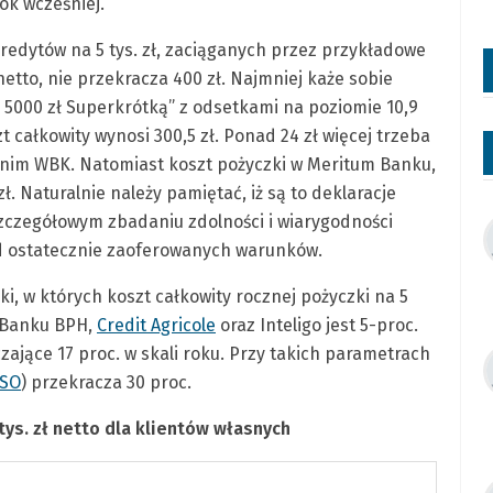
rok wcześniej.
redytów na 5 tys. zł, zaciąganych przez przykładowe
etto, nie przekracza 400 zł. Najmniej każe sobie
ę 5000 zł Superkrótką” z odsetkami na poziomie 10,9
zt całkowity wynosi 300,5 zł. Ponad 24 zł więcej trzeba
nim WBK. Natomiast koszt pożyczki w Meritum Banku,
zł. Naturalnie należy pamiętać, iż są to deklaracje
zczegółowym zbadaniu zdolności i wiarygodności
od ostatecznie zaoferowanych warunków.
ki, w których koszt całkowity rocznej pożyczki na 5
t Banku BPH,
Credit Agricole
oraz Inteligo jest 5-proc.
ające 17 proc. w skali roku. Przy takich parametrach
SO
) przekracza 30 proc.
ys. zł netto dla klientów własnych