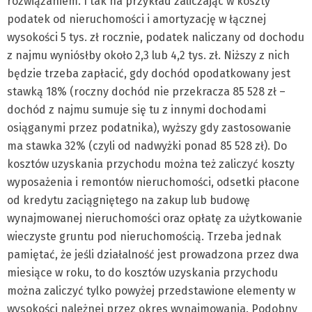
rozwiązaniem. I tak na przykład zaliczając w koszty
podatek od nieruchomości i amortyzację w łącznej
wysokości 5 tys. zł rocznie, podatek naliczany od dochodu
z najmu wyniósłby około 2,3 lub 4,2 tys. zł. Niższy z nich
będzie trzeba zapłacić, gdy dochód opodatkowany jest
stawką 18% (roczny dochód nie przekracza 85 528 zł –
dochód z najmu sumuje się tu z innymi dochodami
osiąganymi przez podatnika), wyższy gdy zastosowanie
ma stawka 32% (czyli od nadwyżki ponad 85 528 zł). Do
kosztów uzyskania przychodu można też zaliczyć koszty
wyposażenia i remontów nieruchomości, odsetki płacone
od kredytu zaciągniętego na zakup lub budowę
wynajmowanej nieruchomości oraz opłatę za użytkowanie
wieczyste gruntu pod nieruchomością. Trzeba jednak
pamiętać, że jeśli działalność jest prowadzona przez dwa
miesiące w roku, to do kosztów uzyskania przychodu
można zaliczyć tylko powyżej przedstawione elementy w
wysokości należnej przez okres wynajmowania. Podobny