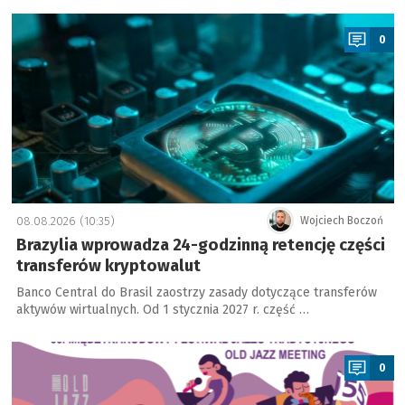
a
0
08.08.2026 (10:35)
Wojciech Boczoń
Brazylia wprowadza 24-godzinną retencję części
transferów kryptowalut
Banco Central do Brasil zaostrzy zasady dotyczące transferów
aktywów wirtualnych. Od 1 stycznia 2027 r. część …
a
0