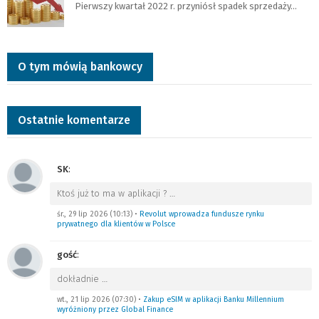
Pierwszy kwartał 2022 r. przyniósł spadek sprzedaży…
O tym mówią bankowcy
Ostatnie komentarze
SK
:
Ktoś już to ma w aplikacji ?
…
śr., 29 lip 2026 (10:13)
•
Revolut wprowadza fundusze rynku
prywatnego dla klientów w Polsce
gość
:
dokładnie
…
wt., 21 lip 2026 (07:30)
•
Zakup eSIM w aplikacji Banku Millennium
wyróżniony przez Global Finance