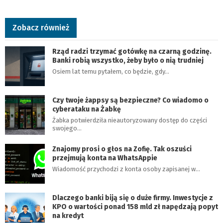
Zobacz również
Rząd radzi trzymać gotówkę na czarną godzinę.
Banki robią wszystko, żeby było o nią trudniej
Osiem lat temu pytałem, co będzie, gdy…
Czy twoje żappsy są bezpieczne? Co wiadomo o
cyberataku na Żabkę
Żabka potwierdziła nieautoryzowany dostęp do części
swojego…
Znajomy prosi o głos na Zofię. Tak oszuści
przejmują konta na WhatsAppie
Wiadomość przychodzi z konta osoby zapisanej w…
Dlaczego banki biją się o duże firmy. Inwestycje z
KPO o wartości ponad 158 mld zł napędzają popyt
na kredyt