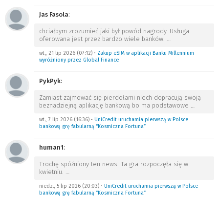
Jas Fasola
:
chciałbym zrozumieć jaki był powód nagrody. Usługa
oferowana jest przez bardzo wiele banków.
…
wt., 21 lip 2026 (07:12)
•
Zakup eSIM w aplikacji Banku Millennium
wyróżniony przez Global Finance
PykPyk
:
Zamiast zajmować się pierdołami niech dopracują swoją
beznadziejną aplikację bankową bo ma podstawowe
…
wt., 7 lip 2026 (16:36)
•
UniCredit uruchamia pierwszą w Polsce
bankową grę fabularną “Kosmiczna Fortuna”
human1
:
Trochę spóźniony ten news. Ta gra rozpoczęła się w
kwietniu.
…
niedz., 5 lip 2026 (20:03)
•
UniCredit uruchamia pierwszą w Polsce
bankową grę fabularną “Kosmiczna Fortuna”