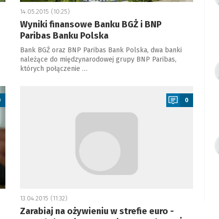
14.05.2015 (10:25)
Wyniki finansowe Banku BGŻ i BNP
Paribas Banku Polska
Bank BGŻ oraz BNP Paribas Bank Polska, dwa banki
należące do międzynarodowej grupy BNP Paribas,
których połączenie …
a
0
0
13.04.2015 (11:32)
Zarabiaj na ożywieniu w strefie euro -