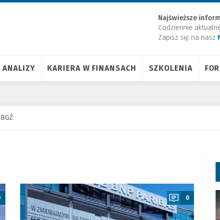
Najświeższe inform
Codziennie aktualn
Zapisz się na nasz
ANALIZY
KARIERA W FINANSACH
SZKOLENIA
FO
 BGŻ
a
0
0