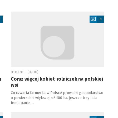
a
0
0
10.03.2015 (09:30)
h
Coraz więcej kobiet-rolniczek na polskiej
wsi
Co czwarta farmerka w Polsce prowadzi gospodarstwo
o powierzchni większej niż 100 ha. Jeszcze trzy lata
temu panie …
a