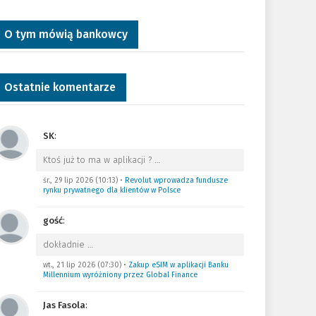
O tym mówią bankowcy
Ostatnie komentarze
SK
:
Ktoś już to ma w aplikacji ?
…
śr., 29 lip 2026 (10:13)
•
Revolut wprowadza fundusze
rynku prywatnego dla klientów w Polsce
gość
:
dokładnie
…
wt., 21 lip 2026 (07:30)
•
Zakup eSIM w aplikacji Banku
Millennium wyróżniony przez Global Finance
Jas Fasola
: