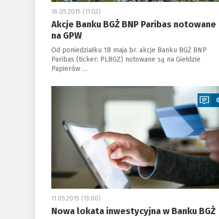
18.05.2015 (11:02)
Akcje Banku BGŻ BNP Paribas notowane
na GPW
Od poniedziałku 18 maja br. akcje Banku BGŻ BNP
Paribas (ticker: PLBGZ) notowane są na Giełdzie
Papierów …
a
11.05.2015 (13:00)
Nowa lokata inwestycyjna w Banku BGŻ