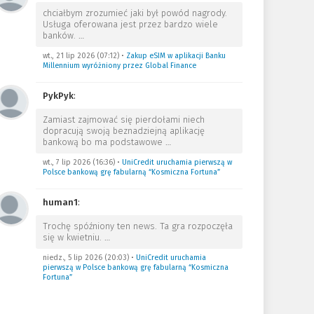
chciałbym zrozumieć jaki był powód nagrody.
Usługa oferowana jest przez bardzo wiele
banków.
…
wt., 21 lip 2026 (07:12)
•
Zakup eSIM w aplikacji Banku
Millennium wyróżniony przez Global Finance
PykPyk
:
Zamiast zajmować się pierdołami niech
dopracują swoją beznadziejną aplikację
bankową bo ma podstawowe
…
wt., 7 lip 2026 (16:36)
•
UniCredit uruchamia pierwszą w
Polsce bankową grę fabularną “Kosmiczna Fortuna”
human1
:
Trochę spóźniony ten news. Ta gra rozpoczęła
się w kwietniu.
…
niedz., 5 lip 2026 (20:03)
•
UniCredit uruchamia
pierwszą w Polsce bankową grę fabularną “Kosmiczna
Fortuna”