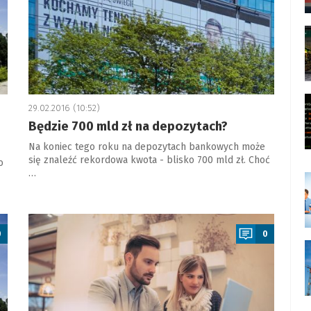
29.02.2016 (10:52)
Będzie 700 mld zł na depozytach?
Na koniec tego roku na depozytach bankowych może
się znaleźć rekordowa kwota - blisko 700 mld zł. Choć
o
…
a
0
0