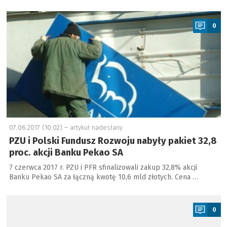
a
0
07.06.2017 (10:02) –
artykuł nadesłany
PZU i Polski Fundusz Rozwoju nabyły pakiet 32,8
proc. akcji Banku Pekao SA
7 czerwca 2017 r. PZU i PFR sfinalizowali zakup 32,8% akcji
Banku Pekao SA za łączną kwotę 10,6 mld złotych. Cena …
a
0