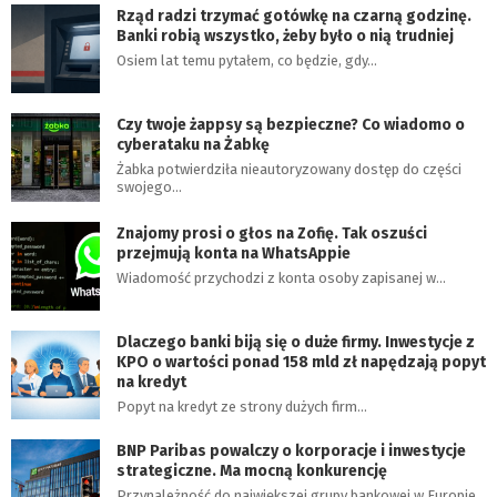
Rząd radzi trzymać gotówkę na czarną godzinę.
Banki robią wszystko, żeby było o nią trudniej
Osiem lat temu pytałem, co będzie, gdy…
Czy twoje żappsy są bezpieczne? Co wiadomo o
cyberataku na Żabkę
Żabka potwierdziła nieautoryzowany dostęp do części
swojego…
Znajomy prosi o głos na Zofię. Tak oszuści
przejmują konta na WhatsAppie
Wiadomość przychodzi z konta osoby zapisanej w…
Dlaczego banki biją się o duże firmy. Inwestycje z
KPO o wartości ponad 158 mld zł napędzają popyt
na kredyt
Popyt na kredyt ze strony dużych firm…
BNP Paribas powalczy o korporacje i inwestycje
strategiczne. Ma mocną konkurencję
Przynależność do największej grupy bankowej w Europie…