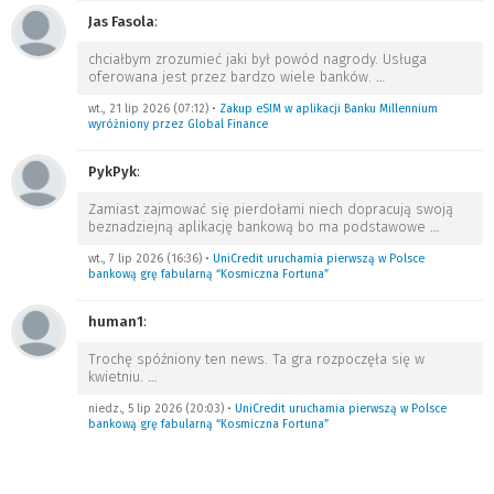
Jas Fasola
:
chciałbym zrozumieć jaki był powód nagrody. Usługa
oferowana jest przez bardzo wiele banków.
…
wt., 21 lip 2026 (07:12)
•
Zakup eSIM w aplikacji Banku Millennium
wyróżniony przez Global Finance
PykPyk
:
Zamiast zajmować się pierdołami niech dopracują swoją
beznadziejną aplikację bankową bo ma podstawowe
…
wt., 7 lip 2026 (16:36)
•
UniCredit uruchamia pierwszą w Polsce
bankową grę fabularną “Kosmiczna Fortuna”
human1
:
Trochę spóźniony ten news. Ta gra rozpoczęła się w
kwietniu.
…
niedz., 5 lip 2026 (20:03)
•
UniCredit uruchamia pierwszą w Polsce
bankową grę fabularną “Kosmiczna Fortuna”