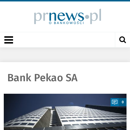
Bank Pekao SA
a
0