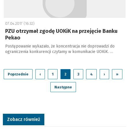
07.04.2017 (16:32)
PZU otrzymał zgodę UOKiK na przejęcie Banku
Pekao
Postępowanie wykazało, że koncentracja nie doprowadzi do
ograniczenia konkurencji czytamy w komunikacie UOKiK. …
Poprzednie
‹
1
2
3
4
›
»
Następne
Zobacz również