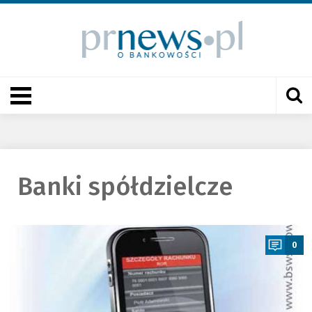
Banki spółdzielcze
a
0