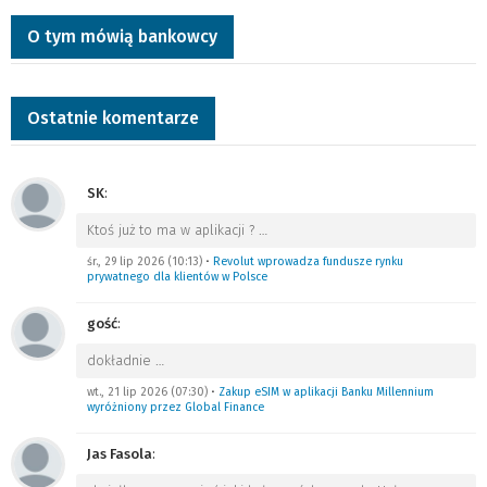
O tym mówią bankowcy
Ostatnie komentarze
SK
:
Ktoś już to ma w aplikacji ?
…
śr., 29 lip 2026 (10:13)
•
Revolut wprowadza fundusze rynku
prywatnego dla klientów w Polsce
gość
:
dokładnie
…
wt., 21 lip 2026 (07:30)
•
Zakup eSIM w aplikacji Banku Millennium
wyróżniony przez Global Finance
Jas Fasola
: