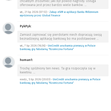
chciałbym zrozumieć jaki był powód nagrody. Usługa
oferowana jest przez bardzo wiele banków.
…
wt., 21 lip 2026 (07:12)
•
Zakup eSIM w aplikacji Banku Millennium
wyróżniony przez Global Finance
PykPyk
:
Zamiast zajmować się pierdołami niech dopracują swoją
beznadziejną aplikację bankową bo ma podstawowe
…
wt., 7 lip 2026 (16:36)
•
UniCredit uruchamia pierwszą w Polsce
bankową grę fabularną “Kosmiczna Fortuna”
human1
:
Trochę spóźniony ten news. Ta gra rozpoczęła się w
kwietniu.
…
niedz., 5 lip 2026 (20:03)
•
UniCredit uruchamia pierwszą w Polsce
bankową grę fabularną “Kosmiczna Fortuna”