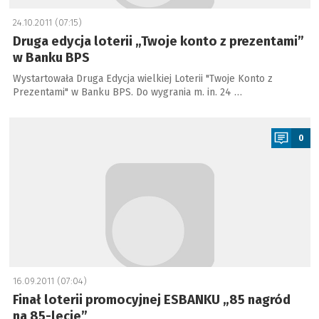
24.10.2011 (07:15)
Druga edycja loterii „Twoje konto z prezentami”
w Banku BPS
Wystartowała Druga Edycja wielkiej Loterii "Twoje Konto z
Prezentami" w Banku BPS. Do wygrania m. in. 24 …
a
0
16.09.2011 (07:04)
Finał loterii promocyjnej ESBANKU „85 nagród
na 85-lecie”