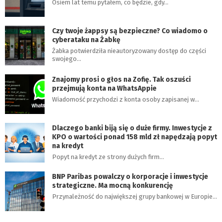
Osiem lat temu pytałem, co będzie, gdy…
Czy twoje żappsy są bezpieczne? Co wiadomo o
cyberataku na Żabkę
Żabka potwierdziła nieautoryzowany dostęp do części
swojego…
Znajomy prosi o głos na Zofię. Tak oszuści
przejmują konta na WhatsAppie
Wiadomość przychodzi z konta osoby zapisanej w…
Dlaczego banki biją się o duże firmy. Inwestycje z
KPO o wartości ponad 158 mld zł napędzają popyt
na kredyt
Popyt na kredyt ze strony dużych firm…
BNP Paribas powalczy o korporacje i inwestycje
strategiczne. Ma mocną konkurencję
Przynależność do największej grupy bankowej w Europie…