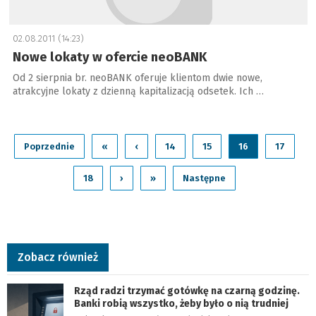
02.08.2011 (14:23)
Nowe lokaty w ofercie neoBANK
Od 2 sierpnia br. neoBANK oferuje klientom dwie nowe,
atrakcyjne lokaty z dzienną kapitalizacją odsetek. Ich …
Poprzednie
«
‹
14
15
16
17
18
›
»
Następne
Zobacz również
Rząd radzi trzymać gotówkę na czarną godzinę.
Banki robią wszystko, żeby było o nią trudniej