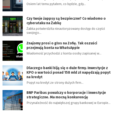
Osiem lat temu pytałem, co będzie, gdy…
Czy twoje żappsy są bezpieczne? Co wiadomo o
cyberataku na Żabkę
Żabka potwierdziła nieautoryzowany dostęp do części
swojego…
Znajomy prosi o głos na Zofię. Tak oszuści
przejmują konta na WhatsAppie
Wiadomość przychodzi z konta osoby zapisanej w…
Dlaczego banki biją się o duże firmy. Inwestycje z
KPO o wartości ponad 158 mld zł napędzają popyt
na kredyt
Popyt na kredyt ze strony dużych firm…
BNP Paribas powalczy o korporacje i inwestycje
strategiczne. Ma mocną konkurencję
Przynależność do największej grupy bankowej w Europie…