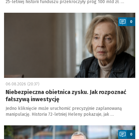
25-letniej historii funduszu przekroczyły próg 100 mld zł. …
a
0
06.08.2026 (20:37)
Niebezpieczna obietnica zysku. Jak rozpoznać
fałszywą inwestycję
Jedno kliknięcie może uruchomić precyzyjnie zaplanowaną
manipulację. Historia 72-letniej Heleny pokazuje, jak …
a
0