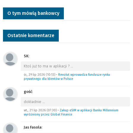
O tym mówią bankowcy
Ostatnie komentarze
SK
:
Ktoś już to ma w aplikacji ?
…
śr., 29 lip 2026 (10:13)
•
Revolut wprowadza fundusze rynku
prywatnego dla klientów w Polsce
gość
:
dokładnie
…
wt., 21 lip 2026 (07:30)
•
Zakup eSIM w aplikacji Banku Millennium
wyróżniony przez Global Finance
Jas Fasola
: