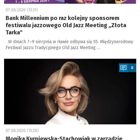
07.08.2026 (13:31)
Bank Millennium po raz kolejny sponsorem
festiwalu jazzowego Old Jazz Meeting „Złota
Tarka"
W dniach 7–9 sierpnia w Iławie odbywa się 55. Międzynarodowy
Festiwal Jazzu Tradycyjnego Old Jazz Meeting …
a
0
07.08.2026 (13:28)
Monika Kurpiewska-Stachowiak w zarządzie