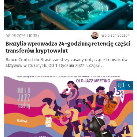
08.08.2026 (10:35)
Wojciech Boczoń
Brazylia wprowadza 24-godzinną retencję części
transferów kryptowalut
Banco Central do Brasil zaostrzy zasady dotyczące transferów
aktywów wirtualnych. Od 1 stycznia 2027 r. część …
a
0