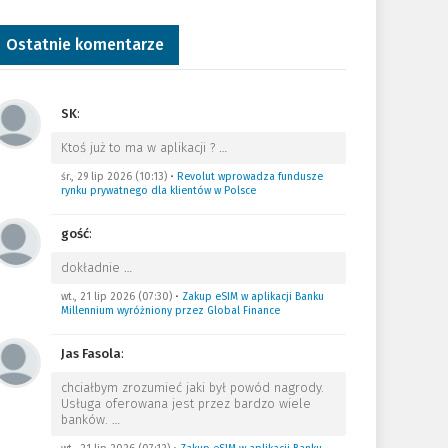
Ostatnie komentarze
SK
:
Ktoś już to ma w aplikacji ?
…
śr., 29 lip 2026 (10:13)
•
Revolut wprowadza fundusze
rynku prywatnego dla klientów w Polsce
gość
:
dokładnie
…
wt., 21 lip 2026 (07:30)
•
Zakup eSIM w aplikacji Banku
Millennium wyróżniony przez Global Finance
Jas Fasola
:
chciałbym zrozumieć jaki był powód nagrody.
Usługa oferowana jest przez bardzo wiele
banków.
…