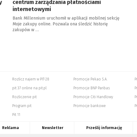
y
centrum zarządzania płatnościami
internetowymi
Bank Millennium uruchomił w aplikacji mobilnej sekcję
Moje zakupy online. Pozwala ona śledzić historię
zakupów w …
Rozlicz najem w PIT-28
Promocje Pekao S.A.
P
pit 37 online na pit.pl
Promocje BNP Paribas
P
Rozliczenie pit
Promocje Citi Handlowy
P
Program pit
Promocje bankowe
P
Pit 11
Reklama
Newsletter
Prześlij informację