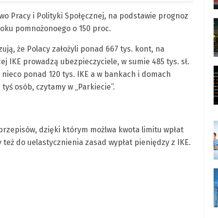
wo Pracy i Polityki Społęcznej, na podstawie prognoz
roku pomnożonoego o 150 proc.
ą, że Polacy założyli ponad 667 tys. kont, na
j IKE prowadzą ubezpieczyciele, w sumie 485 tys. sł.
 nieco ponad 120 tys. IKE a w bankach i domach
tyś osób, czytamy w „Parkiecie”.
przepisów, dzięki którym możlwa kwota limitu wpłat
y też do uelastycznienia zasad wypłat pieniędzy z IKE.