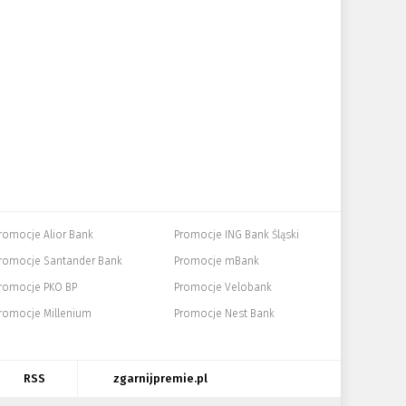
romocje Alior Bank
Promocje ING Bank Śląski
romocje Santander Bank
Promocje mBank
romocje PKO BP
Promocje Velobank
romocje Millenium
Promocje Nest Bank
RSS
zgarnijpremie.pl