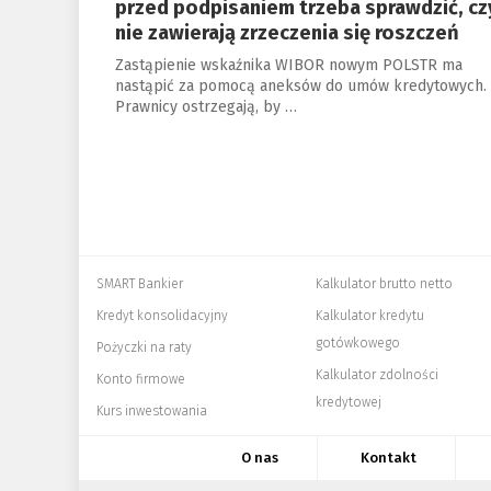
przed podpisaniem trzeba sprawdzić, cz
nie zawierają zrzeczenia się roszczeń
Zastąpienie wskaźnika WIBOR nowym POLSTR ma
nastąpić za pomocą aneksów do umów kredytowych.
Prawnicy ostrzegają, by …
SMART Bankier
Kalkulator brutto netto
Kredyt konsolidacyjny
Kalkulator kredytu
gotówkowego
Pożyczki na raty
Kalkulator zdolności
Konto firmowe
kredytowej
Kurs inwestowania
O nas
Kontakt