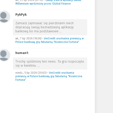
wt., 21 lip 2026 (07:12)
•
Zakup eSIM w aplikacji Banku
Millennium wyróżniony przez Global Finance
PykPyk
:
Zamiast zajmować się pierdołami niech
dopracują swoją beznadziejną aplikację
bankową bo ma podstawowe
…
wt., 7 lip 2026 (16:36)
•
UniCredit uruchamia pierwszą w
Polsce bankową grę fabularną “Kosmiczna Fortuna”
human1
:
Trochę spóźniony ten news. Ta gra rozpoczęła
się w kwietniu.
…
niedz., 5 lip 2026 (20:03)
•
UniCredit uruchamia
pierwszą w Polsce bankową grę fabularną “Kosmiczna
Fortuna”