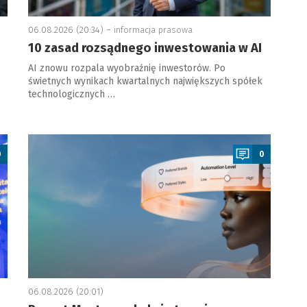
06.08.2026 (20:34) –
informacja prasowa
10 zasad rozsądnego inwestowania w AI
AI znowu rozpala wyobraźnię inwestorów. Po
świetnych wynikach kwartalnych największych spółek
technologicznych …
a
0
0
06.08.2026 (20:01)