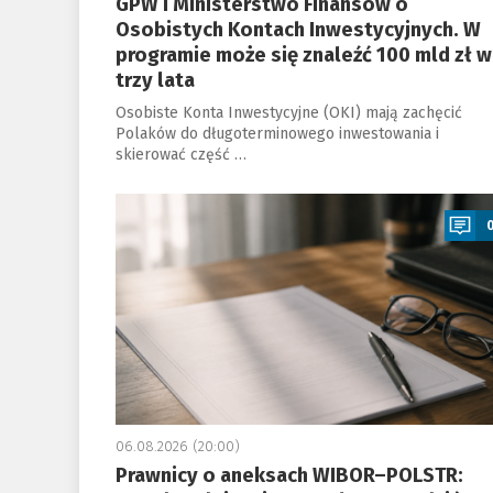
GPW i Ministerstwo Finansów o
Osobistych Kontach Inwestycyjnych. W
programie może się znaleźć 100 mld zł w
trzy lata
Osobiste Konta Inwestycyjne (OKI) mają zachęcić
Polaków do długoterminowego inwestowania i
skierować część …
a
06.08.2026 (20:00)
Prawnicy o aneksach WIBOR–POLSTR: