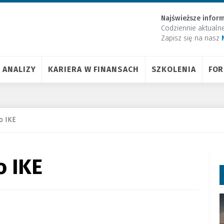
Najświeższe inform
Codziennie aktualn
Zapisz się na nasz
ANALIZY
KARIERA W FINANSACH
SZKOLENIA
FO
o IKE
o IKE