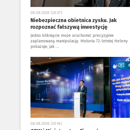
06.08.2026 (20:37)
Niebezpieczna obietnica zysku. Jak
rozpoznać fałszywą inwestycję
Jedno kliknięcie może uruchomić precyzyjnie
zaplanowaną manipulację. Historia 72-letniej Heleny
pokazuje, jak …
a
06.08.2026 (20:16)