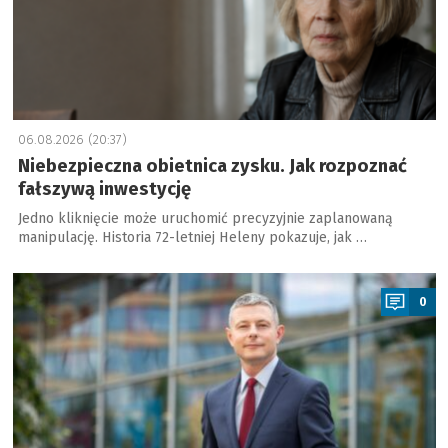
06.08.2026 (20:37)
Niebezpieczna obietnica zysku. Jak rozpoznać
fałszywą inwestycję
Jedno kliknięcie może uruchomić precyzyjnie zaplanowaną
manipulację. Historia 72-letniej Heleny pokazuje, jak …
a
0