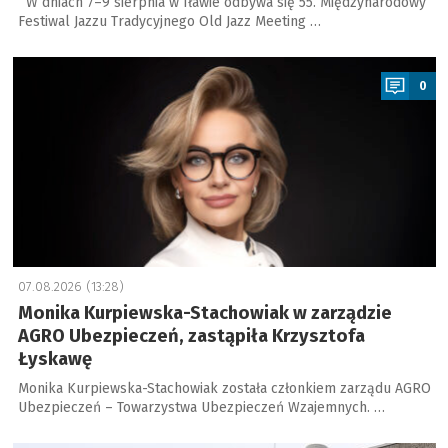
W dniach 7–9 sierpnia w Iławie odbywa się 55. Międzynarodowy
Festiwal Jazzu Tradycyjnego Old Jazz Meeting …
a
0
07.08.2026 (13:28)
Monika Kurpiewska-Stachowiak w zarządzie
AGRO Ubezpieczeń, zastąpiła Krzysztofa
Łyskawę
Monika Kurpiewska-Stachowiak została członkiem zarządu AGRO
Ubezpieczeń – Towarzystwa Ubezpieczeń Wzajemnych. …
a