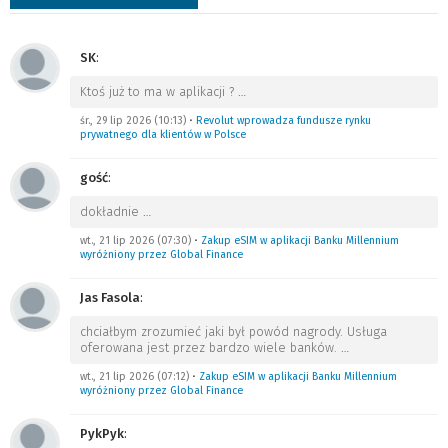
SK
:
Ktoś już to ma w aplikacji ?
…
śr., 29 lip 2026 (10:13)
•
Revolut wprowadza fundusze rynku
prywatnego dla klientów w Polsce
gość
:
dokładnie
…
wt., 21 lip 2026 (07:30)
•
Zakup eSIM w aplikacji Banku Millennium
wyróżniony przez Global Finance
Jas Fasola
:
chciałbym zrozumieć jaki był powód nagrody. Usługa
oferowana jest przez bardzo wiele banków.
…
wt., 21 lip 2026 (07:12)
•
Zakup eSIM w aplikacji Banku Millennium
wyróżniony przez Global Finance
PykPyk
: