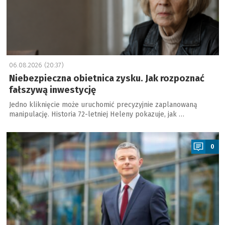
06.08.2026 (20:37)
Niebezpieczna obietnica zysku. Jak rozpoznać
fałszywą inwestycję
Jedno kliknięcie może uruchomić precyzyjnie zaplanowaną
manipulację. Historia 72-letniej Heleny pokazuje, jak …
a
0