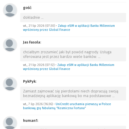
gość
:
dokładnie
…
wt., 21 lip 2026 (07:30)
•
Zakup eSIM w aplikacji Banku Millennium
wyróżniony przez Global Finance
Jas Fasola
:
chciałbym zrozumieć jaki był powód nagrody. Usługa
oferowana jest przez bardzo wiele banków.
…
wt., 21 lip 2026 (07:12)
•
Zakup eSIM w aplikacji Banku Millennium
wyróżniony przez Global Finance
PykPyk
:
Zamiast zajmować się pierdołami niech dopracują swoją
beznadziejną aplikację bankową bo ma podstawowe
…
wt., 7 lip 2026 (16:36)
•
UniCredit uruchamia pierwszą w Polsce
bankową grę fabularną “Kosmiczna Fortuna”
human1
: