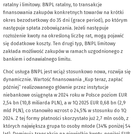
ratalny i limitowy. BNPL ratalny, to transakcje
finansowania zakupów konkretnych towarów na krótki
okres bezodsetkowy do 35 dni (grace period), po którym
następuje spłata zobowiązania. Jeżeli następuje
rozłożenie kwoty na określoną liczbę rat, mogą pojawić
się dodatkowe koszty. Ten drugi typ, BNPL limitowy
zakłada możliwość zakupów w ramach uzgodnionego z
bankiem i odnawialnego limitu.
Choć usługa BNPL jest wciąż stosunkowo nowa, rozwija się
dynamicznie. Wartość finansowania „Kup teraz, zapłać
później” realizowanego głównie przez instytucje
niebankowe osiągnęła w 2024 roku w Polsce poziom EUR
2,54 bn (10,8 miliarda PLN), a w 1Q 2025 EUR 0,68 bn (2,9
mld PLN), co stanowiło wzrost o 24,5% w stosunku do 1Q
2024. Z tej formy płatności skorzystało już 2,7 mln osób, z
których największa grupa to osoby młode (34% poniżej 54
lat). Dominują transakcje na niewielkie kwoty, poniżej EUR