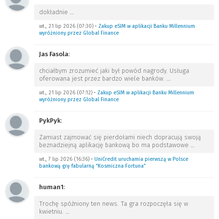
dokładnie
…
wt., 21 lip 2026 (07:30)
•
Zakup eSIM w aplikacji Banku Millennium
wyróżniony przez Global Finance
Jas Fasola
:
chciałbym zrozumieć jaki był powód nagrody. Usługa
oferowana jest przez bardzo wiele banków.
…
wt., 21 lip 2026 (07:12)
•
Zakup eSIM w aplikacji Banku Millennium
wyróżniony przez Global Finance
PykPyk
:
Zamiast zajmować się pierdołami niech dopracują swoją
beznadziejną aplikację bankową bo ma podstawowe
…
wt., 7 lip 2026 (16:36)
•
UniCredit uruchamia pierwszą w Polsce
bankową grę fabularną “Kosmiczna Fortuna”
human1
:
Trochę spóźniony ten news. Ta gra rozpoczęła się w
kwietniu.
…