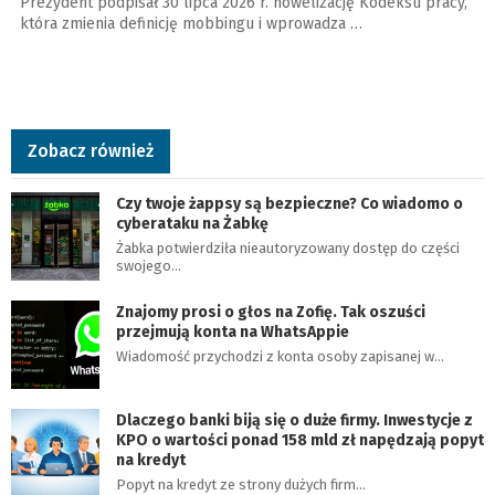
Prezydent podpisał 30 lipca 2026 r. nowelizację Kodeksu pracy,
która zmienia definicję mobbingu i wprowadza …
Zobacz również
Czy twoje żappsy są bezpieczne? Co wiadomo o
cyberataku na Żabkę
Żabka potwierdziła nieautoryzowany dostęp do części
swojego…
Znajomy prosi o głos na Zofię. Tak oszuści
przejmują konta na WhatsAppie
Wiadomość przychodzi z konta osoby zapisanej w…
Dlaczego banki biją się o duże firmy. Inwestycje z
KPO o wartości ponad 158 mld zł napędzają popyt
na kredyt
Popyt na kredyt ze strony dużych firm…