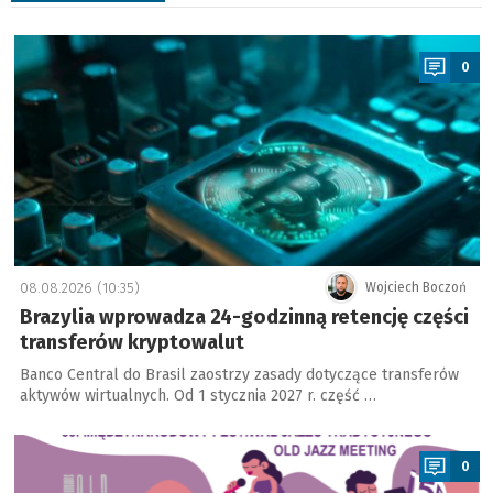
a
0
08.08.2026 (10:35)
Wojciech Boczoń
Brazylia wprowadza 24-godzinną retencję części
transferów kryptowalut
Banco Central do Brasil zaostrzy zasady dotyczące transferów
aktywów wirtualnych. Od 1 stycznia 2027 r. część …
a
0