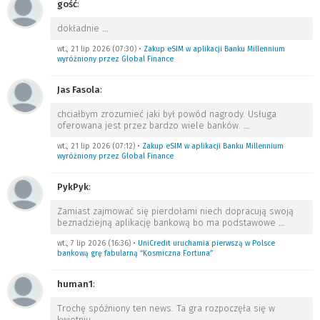
gość
:
dokładnie
…
wt., 21 lip 2026 (07:30)
•
Zakup eSIM w aplikacji Banku Millennium
wyróżniony przez Global Finance
Jas Fasola
:
chciałbym zrozumieć jaki był powód nagrody. Usługa
oferowana jest przez bardzo wiele banków.
…
wt., 21 lip 2026 (07:12)
•
Zakup eSIM w aplikacji Banku Millennium
wyróżniony przez Global Finance
PykPyk
:
Zamiast zajmować się pierdołami niech dopracują swoją
beznadziejną aplikację bankową bo ma podstawowe
…
wt., 7 lip 2026 (16:36)
•
UniCredit uruchamia pierwszą w Polsce
bankową grę fabularną “Kosmiczna Fortuna”
human1
:
Trochę spóźniony ten news. Ta gra rozpoczęła się w
kwietniu.
…