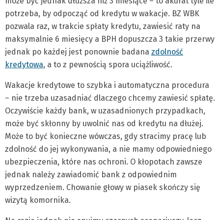
może być jednak dłuższa niż 3 miesiące – to akurat tyle ile
potrzeba, by odpocząć od kredytu w wakacje. BZ WBK
pozwala raz, w trakcie spłaty kredytu, zawiesić raty na
maksymalnie 6 miesięcy a BPH dopuszcza 3 takie przerwy
jednak po każdej jest ponownie badana
zdolność
kredytowa
, a to z pewnością spora uciążliwość.
Wakacje kredytowe to szybka i automatyczna procedura
– nie trzeba uzasadniać dlaczego chcemy zawiesić spłatę.
Oczywiście każdy bank, w uzasadnionych przypadkach,
może być skłonny by uwolnić nas od kredytu na dłużej.
Może to być konieczne wówczas, gdy stracimy pracę lub
zdolność do jej wykonywania, a nie mamy odpowiedniego
ubezpieczenia, które nas ochroni. O kłopotach zawsze
jednak należy zawiadomić bank z odpowiednim
wyprzedzeniem. Chowanie głowy w piasek skończy się
wizytą komornika.